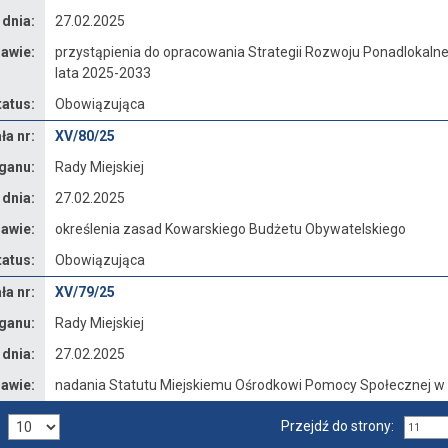
 dnia:
27.02.2025
awie:
przystąpienia do opracowania Strategii Rozwoju Ponadlokaln
lata 2025-2033
tatus:
Obowiązująca
a nr:
XV/80/25
ganu:
Rady Miejskiej
 dnia:
27.02.2025
awie:
określenia zasad Kowarskiego Budżetu Obywatelskiego
tatus:
Obowiązująca
a nr:
XV/79/25
ganu:
Rady Miejskiej
 dnia:
27.02.2025
awie:
nadania Statutu Miejskiemu Ośrodkowi Pomocy Społecznej w
Przejdź do strony: