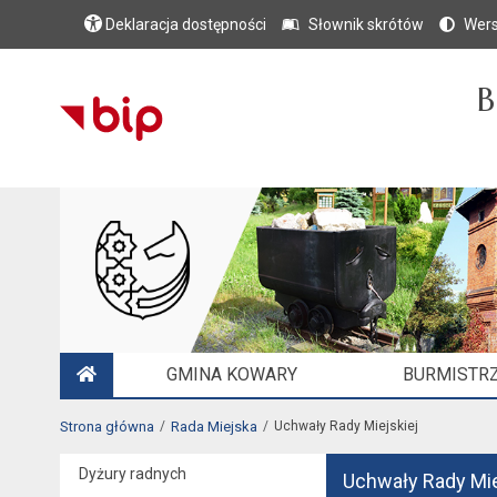
Deklaracja dostępności
Słownik skrótów
Wers
B
GMINA KOWARY
BURMISTRZ
STRONA GŁÓWNA
Strona główna
Rada Miejska
Uchwały Rady Miejskiej
Dyżury radnych
Uchwały Rady Mie