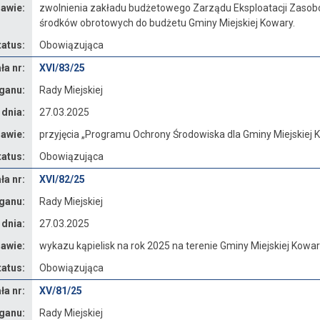
awie:
zwolnienia zakładu budżetowego Zarządu Eksploatacji Zaso
środków obrotowych do budżetu Gminy Miejskiej Kowary.
tatus:
Obowiązująca
a nr:
XVI/83/25
ganu:
Rady Miejskiej
 dnia:
27.03.2025
awie:
przyjęcia „Programu Ochrony Środowiska dla Gminy Miejskiej 
tatus:
Obowiązująca
a nr:
XVI/82/25
ganu:
Rady Miejskiej
 dnia:
27.03.2025
awie:
wykazu kąpielisk na rok 2025 na terenie Gminy Miejskiej Kowa
tatus:
Obowiązująca
a nr:
XV/81/25
ganu:
Rady Miejskiej