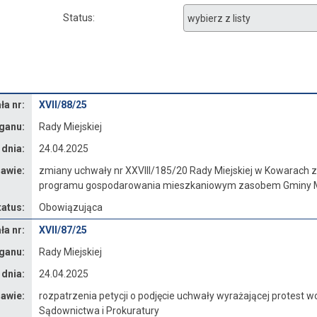
Status
a nr:
XVII/88/25
ganu:
Rady Miejskiej
 dnia:
24.04.2025
awie:
zmiany uchwały nr XXVIII/185/20 Rady Miejskiej w Kowarach z 
programu gospodarowania mieszkaniowym zasobem Gminy Mie
tatus:
Obowiązująca
a nr:
XVII/87/25
ganu:
Rady Miejskiej
 dnia:
24.04.2025
awie:
rozpatrzenia petycji o podjęcie uchwały wyrażającej protest
Sądownictwa i Prokuratury