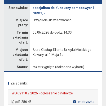
Stanowisko:
specjalista ds. funduszy pomocowych i
Dane dotyczące rekrutacji na stanowisko specjalista ds. funduszy pomocowych i rozwoju
rozwoju
Miejsce
Urząd Miejski w Kowarach
pracy:
Termin
05.06.2026 do godz. 14:30
składania
ofert:
Miejsce
Biuro Obsługi Klienta Urzędu Miejskiego -
składania
Kowary, ul. 1 Maja 1a
ofert:
Status:
rozstrzygnięte (dokonano wyboru)
Załączniki:
WOK.2110.9.2026 - ogłoszenie o naborze
. Plik w formacie: pdf
. Rozmiar pliku: 286 kB
. Otwiera się w nowej karcie.
pdf
286 kB
metryczka
Plik w formacie