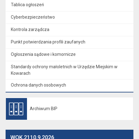
Tablica ogłoszeń
Cyberbezpieczeństwo
Kontrola zarządcza
Punkt potwierdzania profili zaufanych
Ogłoszenia sądowe i komornicze
Standardy ochrony małoletnich w Urzędzie Miejskim w
Kowarach
Ochrona danych osobowych
Archiwum BIP
Otwiera się w nowej karcie
WOK.2110.9.2026