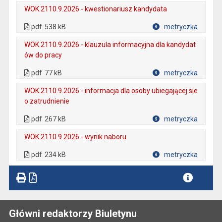
WOK.2110.9.2026 - kwestionariusz kandydata
. Plik w formacie: pdf
. Rozmiar pliku: 538 kB
. Otwiera się w nowej karcie.
pdf
538 kB
metryczka
Plik w formacie
WOK.2110.9.2026 - klauzula informacyjna dla kandydat
ów do pracy
. Plik w formacie: pdf
. Rozmiar pliku: 77 kB
. Otwiera się w nowej karcie.
pdf
77 kB
metryczka
Plik w formacie
WOK.2110.9.2026 - informacja dla osoby ubiegającej sie
o zatrudnienie
. Plik w formacie: pdf
. Rozmiar pliku: 267 kB
. Otwiera się w nowej karcie.
pdf
267 kB
metryczka
Plik w formacie
WOK.2110.9.2026 - wynik naboru
. Plik w formacie: pdf
. Rozmiar pliku: 234 kB
. Otwiera się w nowej karcie.
pdf
234 kB
metryczka
Plik w formacie
Główni redaktorzy Biuletynu