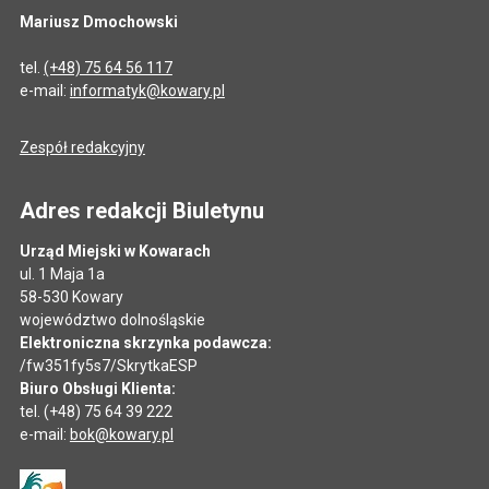
Mariusz Dmochowski
tel.
(+48) 75 64 56 117
e-mail:
informatyk@kowary.pl
Zespół redakcyjny
Adres redakcji Biuletynu
Urząd Miejski w Kowarach
ul. 1 Maja 1a
58-530 Kowary
województwo dolnośląskie
Elektroniczna skrzynka podawcza:
/fw351fy5s7/SkrytkaESP
Biuro Obsługi Klienta:
tel. (+48) 75 64 39 222
e-mail:
bok@kowary.pl