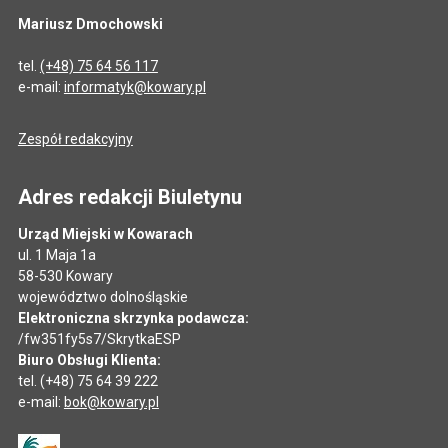
Mariusz Dmochowski
tel.
(+48) 75 64 56 117
e-mail:
informatyk@kowary.pl
Zespół redakcyjny
Adres redakcji Biuletynu
Urząd Miejski w Kowarach
ul. 1 Maja 1a
58-530 Kowary
województwo dolnośląskie
Elektroniczna skrzynka podawcza:
/fw351fy5s7/SkrytkaESP
Biuro Obsługi Klienta:
tel. (+48) 75 64 39 222
e-mail:
bok@kowary.pl