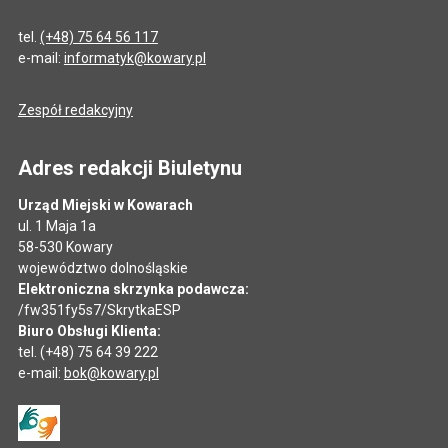
tel.
(+48) 75 64 56 117
e-mail:
informatyk@kowary.pl
Zespół redakcyjny
Adres redakcji Biuletynu
Urząd Miejski w Kowarach
ul. 1 Maja 1a
58-530 Kowary
województwo dolnośląskie
Elektroniczna skrzynka podawcza:
/fw351fy5s7/SkrytkaESP
Biuro Obsługi Klienta:
tel. (+48) 75 64 39 222
e-mail:
bok@kowary.pl