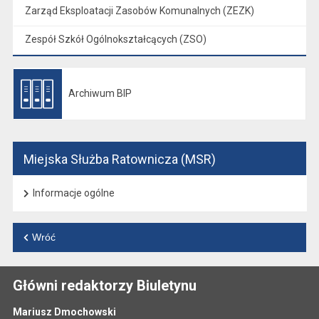
Zarząd Eksploatacji Zasobów Komunalnych (ZEZK)
Zespół Szkół Ogólnokształcących (ZSO)
Archiwum BIP
Otwiera się w nowej karcie
Miejska Służba Ratownicza (MSR)
Informacje ogólne
Wróć
Główni redaktorzy Biuletynu
Mariusz Dmochowski