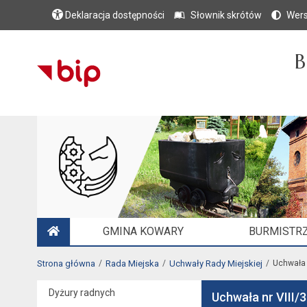
Deklaracja dostępności
Słownik skrótów
Wers
B
GMINA KOWARY
BURMISTRZ
STRONA GŁÓWNA
Strona główna
Rada Miejska
Uchwały Rady Miejskiej
Uchwała 
Dyżury radnych
Uchwała nr VIII/