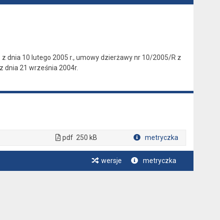
z dnia 10 lutego 2005 r., umowy dzierżawy nr 10/2005/R z
z dnia 21 września 2004r.
pdf
250 kB
metryczka
Plik w formacie
wersje
metryczka