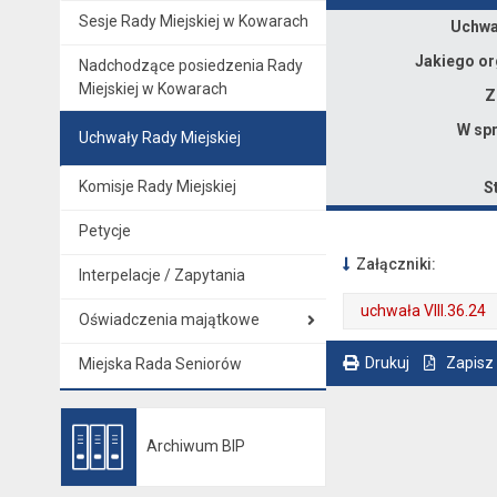
Sesje Rady Miejskiej w Kowarach
Dane uchwały nr VIII/36/24
Uchwał
Jakiego or
Nadchodzące posiedzenia Rady
Miejskiej w Kowarach
Z
W spr
Uchwały Rady Miejskiej
Komisje Rady Miejskiej
S
Petycje
Załączniki:
Interpelacje / Zapytania
uchwała VIII.36.24
Oświadczenia majątkowe
. Plik w formacie: pdf
. Rozmiar pliku: 250 kB
. Otwiera się w nowej karcie.
Drukuj
Zapisz
Miejska Rada Seniorów
. Ta sama treść dostępna jest na bieżącej stronie
Archiwum BIP
Otwiera się w nowej karcie