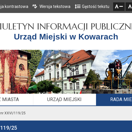
ja kontrastowa
Wersja tekstowa
Gęstość tekstu
Przejdź do głównego menu
Przejdź do mapy serwisu
Przejdź do treści
zresetuj
zmniejsz czcionkę
IULETYN INFORMACJI PUBLICZN
Urząd Miejski w Kowarach
 MIASTA
URZĄD MIEJSKI
RADA MI
nr XXVI/119/25
/119/25