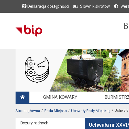
Deklaracja dostępności
Słownik skrótów
Wers
B
GMINA KOWARY
BURMISTRZ
STRONA GŁÓWNA
Strona główna
Rada Miejska
Uchwały Rady Miejskiej
Uchwała 
Dyżury radnych
Uchwała nr XXVI