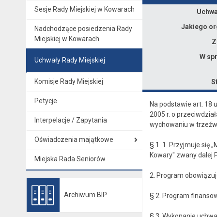
Sesje Rady Miejskiej w Kowarach
Dane uchwały nr XXVI/119/25
Uchwał
Jakiego or
Nadchodzące posiedzenia Rady
Miejskiej w Kowarach
Z
W spr
Uchwały Rady Miejskiej
Komisje Rady Miejskiej
S
Petycje
Na podstawie art. 18 u
2005 r. o przeciwdziała
Interpelacje / Zapytania
wychowaniu w trzeźwoś
Oświadczenia majątkowe
§ 1. 1. Przyjmuje się
Kowary" zwany dalej 
Miejska Rada Seniorów
2. Program obowiązuje 
Archiwum BIP
§ 2. Program finanso
Otwiera się w nowej karcie
§ 3. Wykonanie uchwa