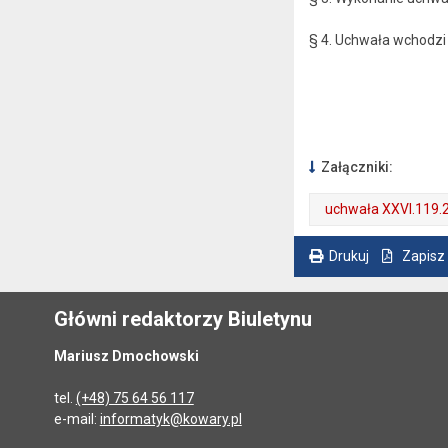
§ 4. Uchwała wchodzi 
Załączniki:
uchwała XXVI.119.
. Plik w formacie: pdf
. Rozmiar pliku: 425 kB
. Otwiera się w nowej karcie.
Drukuj
Zapisz
. Ta sama treść dostępna jest na bieżącej stronie
Główni redaktorzy Biuletynu
Mariusz Dmochowski
tel.
(+48) 75 64 56 117
e-mail:
informatyk@kowary.pl