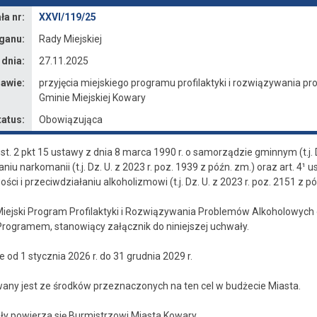
a nr:
XXVI/119/25
ganu:
Rady Miejskiej
 dnia:
27.11.2025
awie:
przyjęcia miejskiego programu profilaktyki i rozwiązywania 
Gminie Miejskiej Kowary
tatus:
Obowiązująca
st. 2 pkt 15 ustawy z dnia 8 marca 1990 r. o samorządzie gminnym (t.j. Dz
niu narkomanii (t.j. Dz. U. z 2023 r. poz. 1939 z późn. zm.) oraz art. 4¹ u
ci i przeciwdziałaniu alkoholizmowi (t.j. Dz. U. z 2023 r. poz. 2151 z
 „Miejski Program Profilaktyki i Rozwiązywania Problemów Alkoholowych
Programem, stanowiący załącznik do niniejszej uchwały.
od 1 stycznia 2026 r. do 31 grudnia 2029 r.
wany jest ze środków przeznaczonych na ten cel w budżecie Miasta.
ły powierza się Burmistrzowi Miasta Kowary.