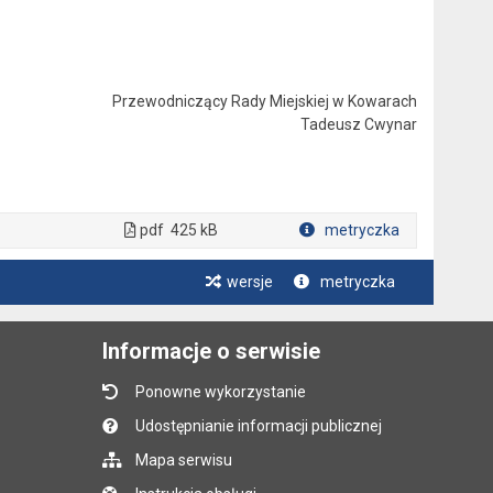
Przewodniczący Rady Miejskiej w Kowarach
Tadeusz Cwynar
pdf
425 kB
metryczka
Plik w formacie
wersje
metryczka
Informacje o serwisie
Ponowne wykorzystanie
Udostępnianie informacji publicznej
Mapa serwisu