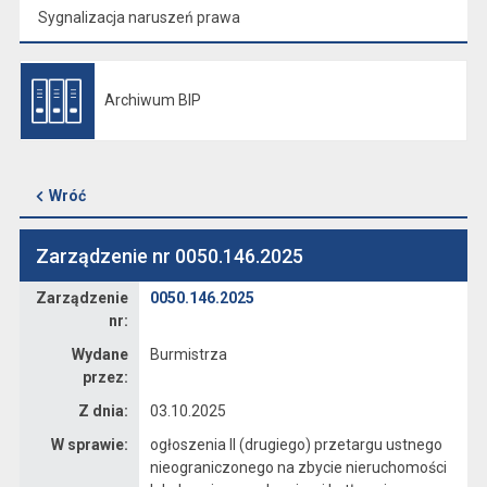
Sygnalizacja naruszeń prawa
Archiwum BIP
Otwiera się w nowej karcie
Wróć
Zarządzenie nr 0050.146.2025
Zarządzenie
Zarządzenie
0050.146.2025
nr:
Wydane
Burmistrza
przez:
Z dnia:
03.10.2025
W sprawie:
ogłoszenia II (drugiego) przetargu ustnego
nieograniczonego na zbycie nieruchomości