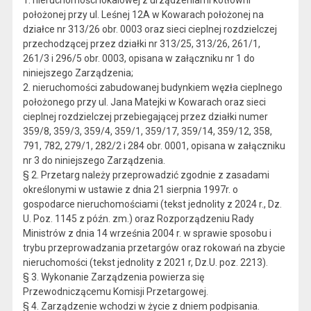
1. nieruchomości lokalowej z urządzeniami kotłowni
położonej przy ul. Leśnej 12A w Kowarach położonej na
działce nr 313/26 obr. 0003 oraz sieci cieplnej rozdzielczej
przechodzącej przez działki nr 313/25, 313/26, 261/1,
261/3 i 296/5 obr. 0003, opisana w załączniku nr 1 do
niniejszego Zarządzenia;
2. nieruchomości zabudowanej budynkiem węzła cieplnego
położonego przy ul. Jana Matejki w Kowarach oraz sieci
cieplnej rozdzielczej przebiegającej przez działki numer
359/8, 359/3, 359/4, 359/1, 359/17, 359/14, 359/12, 358,
791, 782, 279/1, 282/2 i 284 obr. 0001, opisana w załączniku
nr 3 do niniejszego Zarządzenia.
§ 2. Przetarg należy przeprowadzić zgodnie z zasadami
określonymi w ustawie z dnia 21 sierpnia 1997r. o
gospodarce nieruchomościami (tekst jednolity z 2024 r., Dz.
U. Poz. 1145 z późn. zm.) oraz Rozporządzeniu Rady
Ministrów z dnia 14 września 2004 r. w sprawie sposobu i
trybu przeprowadzania przetargów oraz rokowań na zbycie
nieruchomości (tekst jednolity z 2021 r, Dz.U. poz. 2213).
§ 3. Wykonanie Zarządzenia powierza się
Przewodniczącemu Komisji Przetargowej.
§ 4. Zarządzenie wchodzi w życie z dniem podpisania.