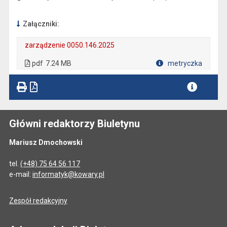
Załączniki:
zarządzenie 0050.146.2025
. Plik w formacie: pdf
. Rozmiar pliku: 7.24 MB
. Otwiera się w nowej karcie.
pdf
7.24 MB
metryczka
Plik w formacie
Główni redaktorzy Biuletynu
Mariusz Dmochowski
tel.
(+48) 75 64 56 117
e-mail:
informatyk@kowary.pl
Zespół redakcyjny