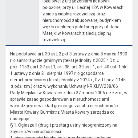
lokalowej z urządzeniami kotłowni
położonej przy ul. Leśnej 12A w Kowarach
z siecią cieplną rozdzielczą oraz
nieruchomości zabudowanej budynkiem
węzła cieplnego położonej przy ul. Jana
Matejki w Kowarach z siecią cieplną
rozdzielczą.
Na podstawie art. 30 ust. 2 pkt 3 ustawy z dnia 8 marca 1990
r. o samorządzie gminnym (tekst jednolity z 2025 r. Dz. U.
poz. 1153), art. 37 ust.1, art. 38, art. 39 ust. 1, art. 40 ust. 1 pkt
1 ustawy z dnia 21 sierpnia 1997 r. o gospodarce
nieruchomościami (tekst jednolity z 2024 r., Dz. U. poz. 1145
z póź. zm.) oraz w wykonaniu Uchwały NR XLIV/238/06
Rady Miejskiej w Kowarach z dnia 27 marca 2006 r. ze zm., w
sprawie zasad gospodarowania nieruchomościami
wchodzącymi w skład gminnego zasobu nieruchomości
Miasta Kowary, Burmistrz Miasta Kowary zarządza co
następuje:
§ 1. Ogłasza II (drugi) przetarg ustny nieograniczony na
zbycie n/w nieruchomości: