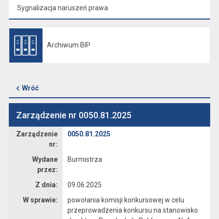
Sygnalizacja naruszeń prawa
Archiwum BIP
Otwiera się w nowej karcie
Wróć
Zarządzenie nr 0050.81.2025
Zarządzenie
Zarządzenie
0050.81.2025
nr:
Wydane
Burmistrza
przez:
Z dnia:
09.06.2025
W sprawie:
powołania komisji konkursowej w celu
przeprowadzenia konkursu na stanowisko