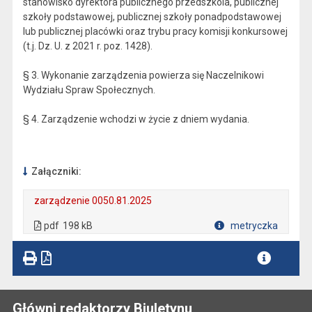
stanowisko dyrektora publicznego przedszkola, publicznej
szkoły podstawowej, publicznej szkoły ponadpodstawowej
lub publicznej placówki oraz trybu pracy komisji konkursowej
(t.j. Dz. U. z 2021 r. poz. 1428).
§ 3. Wykonanie zarządzenia powierza się Naczelnikowi
Wydziału Spraw Społecznych.
§ 4. Zarządzenie wchodzi w życie z dniem wydania.
Załączniki:
zarządzenie 0050.81.2025
. Plik w formacie: pdf
. Rozmiar pliku: 198 kB
. Otwiera się w nowej karcie.
pdf
198 kB
metryczka
Plik w formacie
Główni redaktorzy Biuletynu