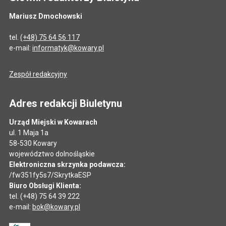
Mariusz Dmochowski
tel.
(+48) 75 64 56 117
e-mail:
informatyk@kowary.pl
Zespół redakcyjny
Adres redakcji Biuletynu
Urząd Miejski w Kowarach
ul. 1 Maja 1a
58-530 Kowary
województwo dolnośląskie
Elektroniczna skrzynka podawcza:
/fw351fy5s7/SkrytkaESP
Biuro Obsługi Klienta:
tel. (+48) 75 64 39 222
e-mail:
bok@kowary.pl