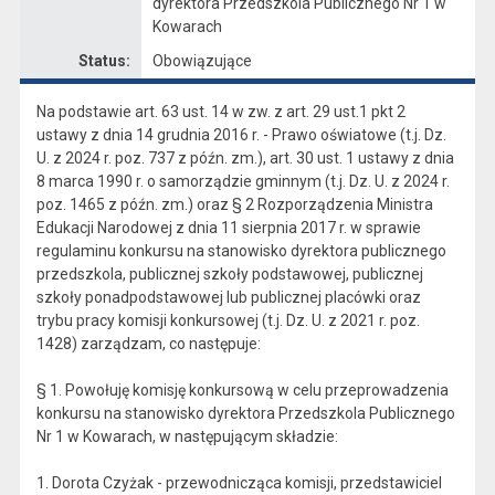
dyrektora Przedszkola Publicznego Nr 1 w
Kowarach
Status:
Obowiązujące
Na podstawie art. 63 ust. 14 w zw. z art. 29 ust.1 pkt 2
ustawy z dnia 14 grudnia 2016 r. - Prawo oświatowe (t.j. Dz.
U. z 2024 r. poz. 737 z późn. zm.), art. 30 ust. 1 ustawy z dnia
8 marca 1990 r. o samorządzie gminnym (t.j. Dz. U. z 2024 r.
poz. 1465 z późn. zm.) oraz § 2 Rozporządzenia Ministra
Edukacji Narodowej z dnia 11 sierpnia 2017 r. w sprawie
regulaminu konkursu na stanowisko dyrektora publicznego
przedszkola, publicznej szkoły podstawowej, publicznej
szkoły ponadpodstawowej lub publicznej placówki oraz
trybu pracy komisji konkursowej (t.j. Dz. U. z 2021 r. poz.
1428) zarządzam, co następuje:
§ 1. Powołuję komisję konkursową w celu przeprowadzenia
konkursu na stanowisko dyrektora Przedszkola Publicznego
Nr 1 w Kowarach, w następującym składzie:
1. Dorota Czyżak - przewodnicząca komisji, przedstawiciel