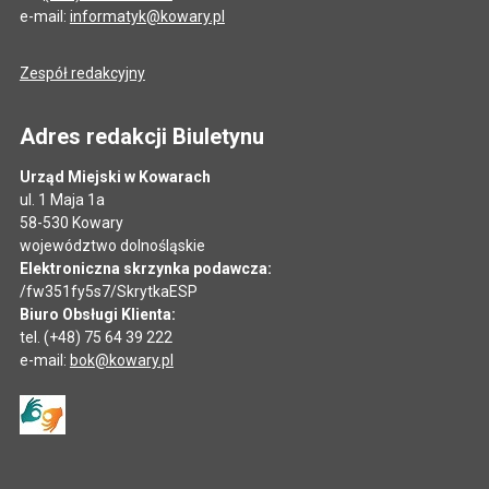
e-mail:
informatyk@kowary.pl
Zespół redakcyjny
Adres redakcji Biuletynu
Urząd Miejski w Kowarach
ul. 1 Maja 1a
58-530 Kowary
województwo dolnośląskie
Elektroniczna skrzynka podawcza:
/fw351fy5s7/SkrytkaESP
Biuro Obsługi Klienta:
tel. (+48) 75 64 39 222
e-mail:
bok@kowary.pl