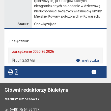
(pierwszych) przetargów ustnych
nieograniczonych na oddanie w dzierżawę
nieruchomości będących własnością Gminy
Miejskiej Kowary, położonych w Kowarach.
Status:
Obowiązujące
Załączniki:
zarządzenie 0050.86.2026
. Plik w formacie: pdf
. Rozmiar pliku: 2.53 MB
. Otwiera się w nowej karcie.
pdf
2.53 MB
metryczka
Plik w formacie
Główni redaktorzy Biuletynu
Mariusz Dmochowski
tel.
(+48) 75 64 56 117