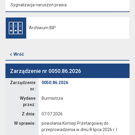
Sygnalizacja naruszeń prawa
Archiwum BIP
Otwiera się w nowej karcie
Wróć
Zarządzenie nr 0050.86.2026
Zarządzenie
Zarządzenie
0050.86.2026
nr:
Wydane
Burmistrza
przez:
Z dnia:
07.07.2026
W sprawie:
powołania Komisji Przetargowej do
przeprowadzenia w dniu 8 lipca 2026 r. I