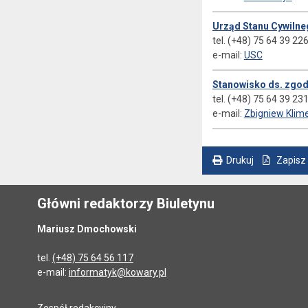
Urząd Stanu Cywiln
tel. (+48) 75 64 39 22
e-mail:
USC
Stanowisko ds. zgo
tel. (+48) 75 64 39 23
e-mail:
Zbigniew Klim
Drukuj
Zapisz
. Ta sama treść dostępna jest na bieżącej stronie
Główni redaktorzy Biuletynu
Mariusz Dmochowski
tel.
(+48) 75 64 56 117
e-mail:
informatyk@kowary.pl
Zespół redakcyjny