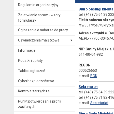
Regulamin organizacyjny
Biuro obsługi klienta
tel. (+48) 75 64 39 22
Załatwianie spraw - wzory
Elektroniczna skrzy
formularzy
/fw351fy5s7/Skrytk
Ogłoszenia o naborze do pracy
Adres skrzynki e-Do
AE:PL-77700-30457-
Oświadczenia majątkowe
NIP Gminy Miejskiej
Informacje
611-00-04-982
Podatki i opłaty
REGON:
000526653
Tablica ogłoszeń
e-mail:
BOK
Cyberbezpieczeństwo
Sekretariat
Kontrola zarządcza
tel. (+48) 75 64 39 22
tel. (+48) 75 71 82 41
Punkt potwierdzania profili
e-mail:
Sekretariat
zaufanych
Biuro Rady Miejskiej