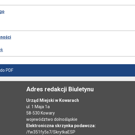
ego
6
dności
1
ek
 do PDF
Adres redakcji Biuletynu
Urząd Miejski w Kowarach
ul. 1 Maja 1a
58-530 Kowary
województwo dolnośląskie
Elektroniczna skrzynka podawcza:
/fw351fy5s7/SkrytkaESP