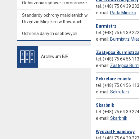
Ogłoszenia sądowe i komornicze
tel. (+48) 75 64 39 23
e-mail:
Rada Miejska
Standardy ochrony małoletnich w
Urzędzie Miejskim w Kowarach
Burmistrz
tel. (+48) 75 64 39 22
Ochrona danych osobowych
e-mail:
Burmistrz Mia
Zastępca Burmistrz
Archiwum BIP
tel. (+48) 75 64 56 11
Otwiera się w nowej karcie
e-mail:
Zastępca Burm
Sekretarz miasta
tel. (+48) 75 64 56 11
e-mail:
Sekretarz
Skarbnik
tel. (+48) 75 64 39 22
e-mail:
Skarbnik
Wydział Finansowy
tel. (+48) 75 64 39 22