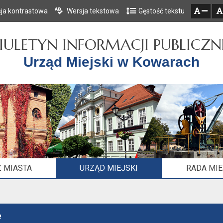
ja kontrastowa
Wersja tekstowa
Gęstość tekstu
Przejdź do głównego menu
Przejdź do mapy serwisu
Przejdź do treści
zresetuj
zmniejsz czcionkę
IULETYN INFORMACJI PUBLICZN
Urząd Miejski w Kowarach
 MIASTA
URZĄD MIEJSKI
RADA MI
e