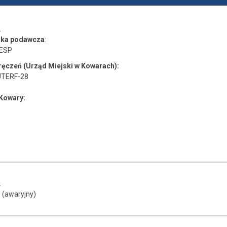
2
nka podawcza
:
aESP
ręczeń (Urząd Miejski w Kowarach):
UTERF-28
 Kowary:
2
6 (awaryjny)