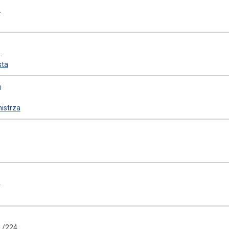
2
2
sta
a
3
istrza
3
4
3 /224