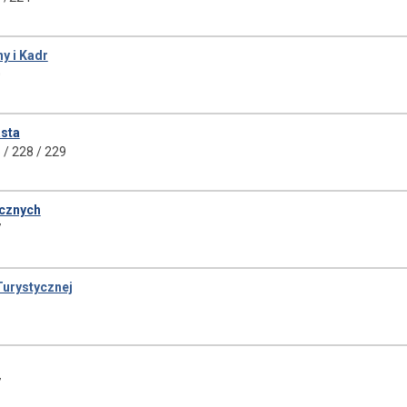
y i Kadr
0
sta
5 / 228 / 229
ecznych
7
Turystycznej
1
7