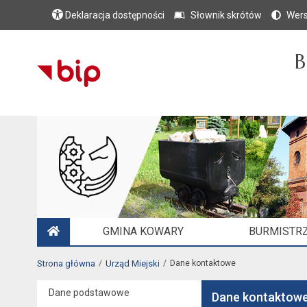
Deklaracja dostępności
Słownik skrótów
Wers
B
GMINA KOWARY
BURMISTRZ
STRONA GŁÓWNA
Strona główna
Urząd Miejski
Dane kontaktowe
Dane podstawowe
Dane kontaktow