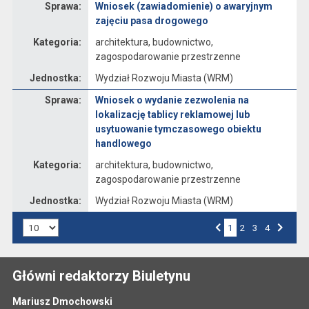
Sprawa:
Wniosek (zawiadomienie) o awaryjnym
zajęciu pasa drogowego
Kategoria:
architektura, budownictwo,
zagospodarowanie przestrzenne
Jednostka:
Wydział Rozwoju Miasta (WRM)
Sprawa
Sprawa:
Wniosek o wydanie zezwolenia na
lokalizację tablicy reklamowej lub
usytuowanie tymczasowego obiektu
handlowego
Kategoria:
architektura, budownictwo,
zagospodarowanie przestrzenne
Jednostka:
Wydział Rozwoju Miasta (WRM)
Liczba art. na stronie:
1
Przejdź do strony numer
2
Przejdź do strony numer
3
Przejdź do strony numer
4
Strona numer
Poprzednia strona
Następna strona
Główni redaktorzy Biuletynu
Mariusz Dmochowski