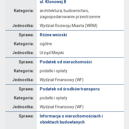
ul. Klonowej 8
Kategoria:
architektura, budownictwo,
zagospodarowanie przestrzenne
Jednostka:
Wydział Rozwoju Miasta (WRM)
Sprawa
Sprawa:
Różne wnioski
Kategoria:
ogólne
Jednostka:
Urząd Miejski
Sprawa
Sprawa:
Podatek od nieruchomości
Kategoria:
podatki i opłaty
Jednostka:
Wydział Finansowy (WF)
Sprawa
Sprawa:
Podatek od środków transporu
Kategoria:
podatki i opłaty
Jednostka:
Wydział Finansowy (WF)
Sprawa
Sprawa:
Informacja o nieruchomościach i
obiektach budowlanych