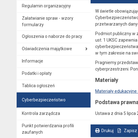
Regulamin organizacyjny
W świetle obowiązujące
Cyberbezpieczeństwo 
Załatwianie spraw - wzory
przetwarzanych danyc
formularzy
Podmiot publiczny w 
Ogłoszenia o naborze do pracy
ust. 1 UKSC zapewnia 
cyberbezpieczeństwa 
Oświadczenia majątkowe
w tym zakresie na swoj
Informacje
Pragniemy przedstawi
cyberprzestrzeni. Po
Podatki i opłaty
Materiały
Tablica ogłoszeń
Materiały edukacyjne 
Cyberbezpieczeństwo
Podstawa prawn
Kontrola zarządcza
Ustawa z dnia 5 lipc
Punkt potwierdzania profili
Drukuj
Zapisz
zaufanych
. Ta sama treść dostępna jest na bieżącej stronie