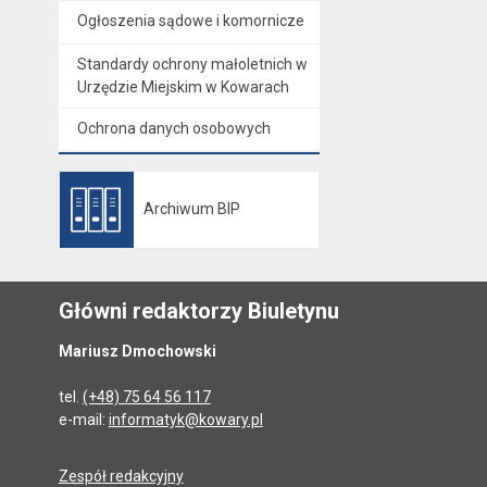
Ogłoszenia sądowe i komornicze
Standardy ochrony małoletnich w
Urzędzie Miejskim w Kowarach
Ochrona danych osobowych
Archiwum BIP
Otwiera się w nowej karcie
Główni redaktorzy Biuletynu
Mariusz Dmochowski
tel.
(+48) 75 64 56 117
e-mail:
informatyk@kowary.pl
Zespół redakcyjny