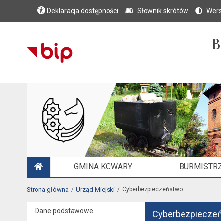
Deklaracja dostępności
Słownik skrótów
Wers
B
GMINA KOWARY
BURMISTRZ
STRONA GŁÓWNA
Strona główna
Urząd Miejski
Cyberbezpieczeństwo
Dane podstawowe
Cyberbezpiecze