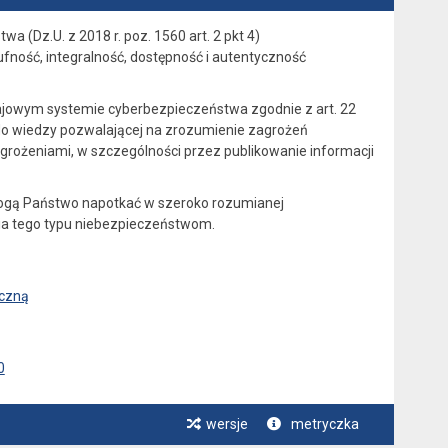
a (Dz.U. z 2018 r. poz. 1560 art. 2 pkt 4)
ność, integralność, dostępność i autentyczność
ajowym systemie cyberbezpieczeństwa zgodnie z art. 22
 do wiedzy pozwalającej na zrozumienie zagrożeń
rożeniami, w szczególności przez publikowanie informacji
mogą Państwo napotkać w szeroko rozumianej
ia tego typu niebezpieczeństwom.
iczną
0
wersje
metryczka