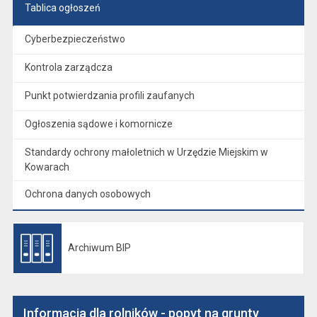
Tablica ogłoszeń
Cyberbezpieczeństwo
Kontrola zarządcza
Punkt potwierdzania profili zaufanych
Ogłoszenia sądowe i komornicze
Standardy ochrony małoletnich w Urzędzie Miejskim w
Kowarach
Ochrona danych osobowych
Archiwum BIP
Otwiera się w nowej karcie
Informacja dla rolników - popyt na grunty