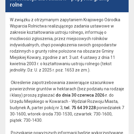
rolne
W związku z otrzymanym zapytaniem Krajowego Ośrodka
Wsparcia Rolnictwa realizującego zadania ustawowe w
zakresie kształtowania ustroju rolnego, informuję o
możliwości zgłoszenia, przez miejscowych rolników
indywidualnych, chęci powiększenia swoich gospodarstw
rodzinnych o grunty rolne położone na obszarze Gminy
Miejskiej Kowary, zgodnie z art. 3 ust. 4 ustawy z dnia 11
kwietnia 2003 r. o kształtowaniu ustroju rolnego (tekst
jednolity: Dz. U. z 2025 r. poz. 1653 ze zm.).
Określenie zapotrzebowania zawierające szacunkowe
powierzchnie gruntów w hektarach (bez podziału na rodzaje
i klasy) proszę zgłaszać
do dnia 30 czerwca 2026 r
. do
Urzędu Miejskiego w Kowarach - Wydział Rozwoju Miasta,
budynek A, parter pokój nr 3,
tel. 75 64 39 228
poniedziałek 7
30-1600, wtorek-środa 730-1530, czwartek: 730-1600,
piątek: 730-1430.
Pozyskanie powyższych informacji będzie wykorzystywane