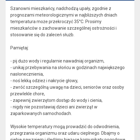
Szanowni mieszkańcy, nadchodzą upały, zgodnie z
prognozami meteorologicznymi w najbliższych dniach
temperatura może przekroczyć 35°C. Prosimy
mieszkańców o zachowanie szczególnej ostrożności i
stosowanie się do zaleceń służb.
Pamiętaj:
- pij dużo wody i regularnie nawadniaj organizm,
- unikaj przebywania na słońcu w godzinach największego
nasłonecznienia,
- noś lekką odzież i nakrycie głowy,
- zwróć szczególną uwagę na dzieci, seniorów oraz osoby
przewlekle chore,
- zapewnij zwierzętom dostęp do wody i cienia,
- nigdy nie pozostawiaj dzieci ani zwierząt w
zaparkowanych samochodach.
Wysokie temperatury mogą prowadzić do odwodnienia,
przegrzania organizmu oraz udaru cieplnego. Dbajmy o
siebie nawzajem i śledźmy bieżące komunikaty pogodowe