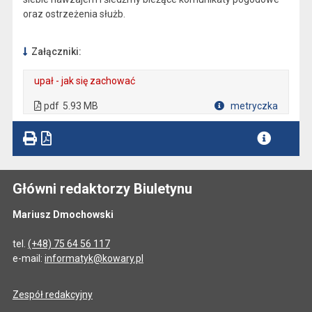
oraz ostrzeżenia służb.
Załączniki:
upał - jak się zachować
. Plik w formacie: pdf
. Rozmiar pliku: 5.93 MB
. Otwiera się w nowej karcie.
pdf
5.93 MB
metryczka
Plik w formacie
Główni redaktorzy Biuletynu
Mariusz Dmochowski
tel.
(+48) 75 64 56 117
e-mail:
informatyk@kowary.pl
Zespół redakcyjny