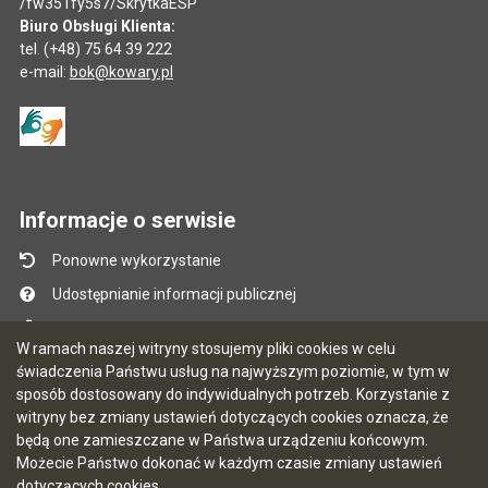
/fw351fy5s7/SkrytkaESP
Biuro Obsługi Klienta:
tel. (+48) 75 64 39 222
e-mail:
bok@kowary.pl
Informacje o serwisie
Ponowne wykorzystanie
Udostępnianie informacji publicznej
Mapa serwisu
W ramach naszej witryny stosujemy pliki cookies w celu
Instrukcja obsługi
świadczenia Państwu usług na najwyższym poziomie, w tym w
sposób dostosowany do indywidualnych potrzeb. Korzystanie z
Statystyki oglądalności
witryny bez zmiany ustawień dotyczących cookies oznacza, że
Ostatnio dodane
będą one zamieszczane w Państwa urządzeniu końcowym.
Możecie Państwo dokonać w każdym czasie zmiany ustawień
Ostatnia aktualizacja BIP: 06.08.2026 13:40
dotyczących cookies.