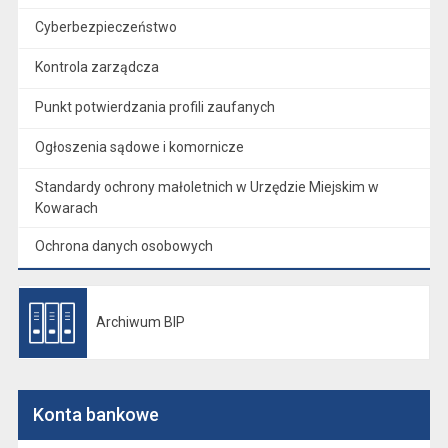
Cyberbezpieczeństwo
Kontrola zarządcza
Punkt potwierdzania profili zaufanych
Ogłoszenia sądowe i komornicze
Standardy ochrony małoletnich w Urzędzie Miejskim w
Kowarach
Ochrona danych osobowych
Archiwum BIP
Otwiera się w nowej karcie
Konta bankowe