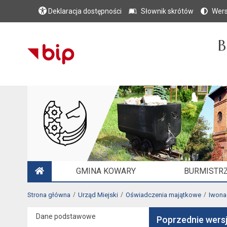
Deklaracja dostępności
Słownik skrótów
Wers
B
GMINA KOWARY
BURMISTRZ
STRONA GŁÓWNA
Strona główna
Urząd Miejski
Oświadczenia majątkowe
Iwona
Dane podstawowe
Poprzednie wers