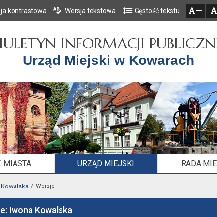
ja kontrastowa
Wersja tekstowa
Gęstość tekstu
Przejdź do głównego menu
Przejdź do mapy serwisu
Przejdź do treści
zresetuj
zmniejsz czcionkę
IULETYN INFORMACJI PUBLICZN
Urząd Miejski w Kowarach
 MIASTA
URZĄD MIEJSKI
RADA MI
 Kowalska
Wersje
je: Iwona Kowalska