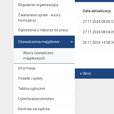
Regulamin organizacyjny
Data aktualizacji
Załatwianie spraw - wzory
Wersje
formularzy
27.11.2024 08:05:3
Ogłoszenia o naborze do pracy
27.11.2024 08:04:0
Oświadczenia majątkowe
26.11.2024 14:58:3
Wzory oświadczeń
majątkowych
Informacje
Wróć
Podatki i opłaty
Tablica ogłoszeń
Cyberbezpieczeństwo
Kontrola zarządcza