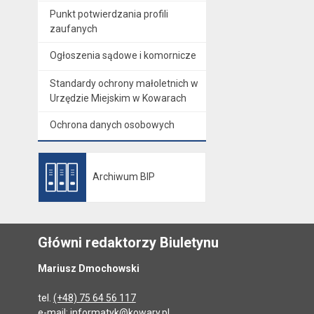
Punkt potwierdzania profili
zaufanych
Ogłoszenia sądowe i komornicze
Standardy ochrony małoletnich w
Urzędzie Miejskim w Kowarach
Ochrona danych osobowych
Archiwum BIP
Otwiera się w nowej karcie
Główni redaktorzy Biuletynu
Mariusz Dmochowski
tel.
(+48) 75 64 56 117
e-mail:
informatyk@kowary.pl