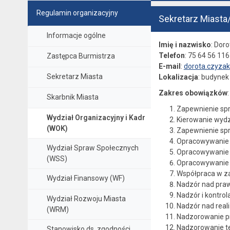
Regulamin organizacyjny
Sekretarz Miasta
Informacje ogólne
Imię i nazwisko
: Dor
Telefon
: 75 64 56 116
Zastępca Burmistrza
E-mail
:
dorota.czyzak
Sekretarz Miasta
Lokalizacja
: budynek 
Zakres obowiązków
:
Skarbnik Miasta
Zapewnienie sp
Wydział Organizacyjny i Kadr
Kierowanie wyd
(WOK)
Zapewnienie spr
Opracowywanie z
Wydział Spraw Społecznych
Opracowywanie 
(WSS)
Opracowywanie a
Współpraca w za
Wydział Finansowy (WF)
Nadzór nad praw
Nadzór i kontrol
Wydział Rozwoju Miasta
Nadzór nad realiz
(WRM)
Nadzorowanie p
Nadzorowanie ter
Stanowisko ds. zgodności