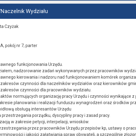
/Naczelnik Wydziału
ota Czyżak
A, pokój nr 7, parter
rawnego funkcjonowania Urzędu.
ziałem, nadzorowanie zadań wykonywanych przez pracowników wydzia
awnego kierowania i nadzoru nad funkcjonowaniem komórek organiza
akresów czynności dla naczelników wydziałów oraz kierowników gmin
zakresów czynności dla pracowników wydziału.
któw normujących organizację pracy Urzędu i czynności wynikające z 
kresie planowania i realizacji funduszu wynagrodzeń oraz środków p
idłową obsługą interesantów Urzędu
a przestrzegania porządku, dyscypliny pracy i zasad pracy.
acją w zakresie petycji, interpelacji, wniosków.
rzestrzegania przez pracowników Urzędu przepisów kp, ustawy o pra
minowości i jakości załatwiania spraw obywateli, a szczególnie złożo