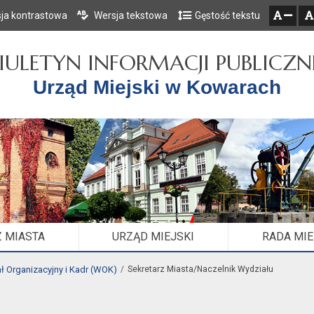
ja kontrastowa
Wersja tekstowa
Gęstość tekstu
Przejdź do głównego menu
Przejdź do mapy serwisu
Przejdź do treści
zresetuj
zmniejsz czcionkę
IULETYN INFORMACJI PUBLICZN
Urząd Miejski w Kowarach
 MIASTA
URZĄD MIEJSKI
RADA MI
ł Organizacyjny i Kadr (WOK)
Sekretarz Miasta/Naczelnik Wydziału