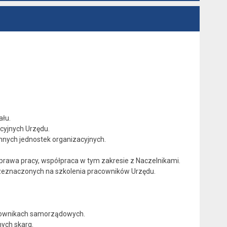
łu.
cyjnych Urzędu.
nych jednostek organizacyjnych.
prawa pracy, współpraca w tym zakresie z Naczelnikami.
rzeznaczonych na szkolenia pracowników Urzędu.
cownikach samorządowych.
nych skarg.