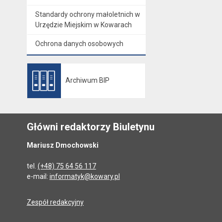
Standardy ochrony małoletnich w
Urzędzie Miejskim w Kowarach
Ochrona danych osobowych
Archiwum BIP
Otwiera się w nowej karcie
Główni redaktorzy Biuletynu
Mariusz Dmochowski
tel.
(+48) 75 64 56 117
e-mail:
informatyk@kowary.pl
Zespół redakcyjny