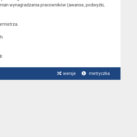
zmian wynagradzania pracowników (awanse, podwyżki,
rmistrza.
h.
r.
wersje
metryczka