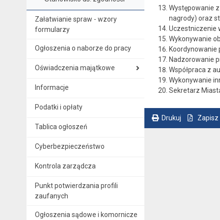
Występowanie z 
nagrody) oraz s
Załatwianie spraw - wzory
Uczestniczenie 
formularzy
Wykonywanie ob
Ogłoszenia o naborze do pracy
Koordynowanie p
Nadzorowanie pr
Oświadczenia majątkowe
Współpraca z a
Wykonywanie in
Informacje
Sekretarz Miasta
Podatki i opłaty
Drukuj
Zapisz
Tablica ogłoszeń
. Ta sama treść dostępna jest na bieżącej stronie
Cyberbezpieczeństwo
Kontrola zarządcza
Punkt potwierdzania profili
zaufanych
Ogłoszenia sądowe i komornicze