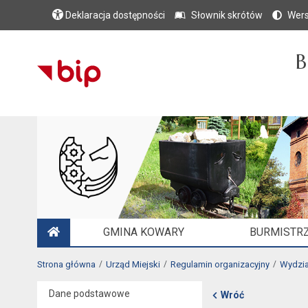
Deklaracja dostępności
Słownik skrótów
Wers
B
GMINA KOWARY
BURMISTRZ
STRONA GŁÓWNA
Strona główna
Urząd Miejski
Regulamin organizacyjny
Wydzia
Dane podstawowe
Wróć