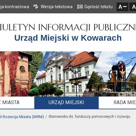
ja kontrastowa
Wersja tekstowa
Gęstość tekstu
Przejdź do głównego menu
Przejdź do mapy serwisu
Przejdź do treści
zresetuj
zmniejsz czcionkę
IULETYN INFORMACJI PUBLICZN
Urząd Miejski w Kowarach
 MIASTA
URZĄD MIEJSKI
RADA MI
ł Rozwoju Miasta (WRM)
Stanowisko ds. funduszy pomocowych i rozwoju