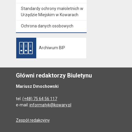
Standardy ochrony małoletnich w
Urzędzie Miejskim w Kowarach
Ochrona danych osobowych
Archiwum BIP
Otwiera się w nowej karcie
Główni redaktorzy Biuletynu
Mariusz Dmochowski
tel.
(+48) 75 64 56 117
e-mail:
informatyk@kowary.pl
Zespół redakcyjny