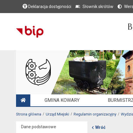
Deklaracja dostępności
Słownik skrótów
Wers
B
GMINA KOWARY
BURMISTRZ
STRONA GŁÓWNA
Strona główna
Urząd Miejski
Regulamin organizacyjny
Wydzia
Dane podstawowe
Wróć