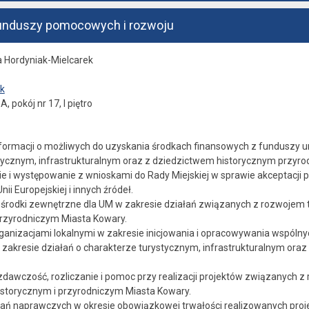
funduszy pomocowych i rozwoju
a Hordyniak-Mielcarek
k
A, pokój nr 17, I piętro
formacji o możliwych do uzyskania środkach finansowych z funduszy un
ycznym, infrastrukturalnym oraz z dziedzictwem historycznym przyro
 i występowanie z wnioskami do Rady Miejskiej w sprawie akceptacji 
i Europejskiej i innych źródeł.
środki zewnętrzne dla UM w zakresie działań związanych z rozwojem 
przyrodniczym Miasta Kowary.
ganizacjami lokalnymi w zakresie inicjowania i opracowywania wspól
zakresie działań o charakterze turystycznym, infrastrukturalnym ora
dawczość, rozliczanie i pomoc przy realizacji projektów związanych z
storycznym i przyrodniczym Miasta Kowary.
ałań naprawczych w okresie obowiązkowej trwałości realizowanych proj