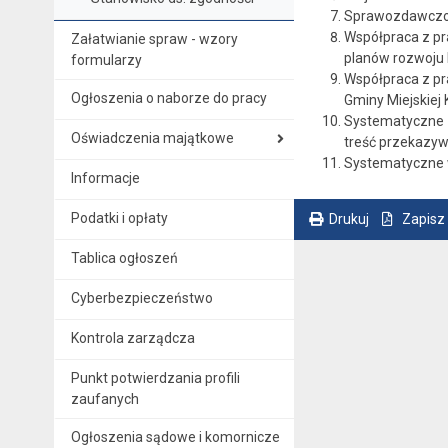
Sprawozdawczość
Współpraca z pr
Załatwianie spraw - wzory
planów rozwoju 
formularzy
Współpraca z pr
Ogłoszenia o naborze do pracy
Gminy Miejskiej 
Systematyczne p
Oświadczenia majątkowe
treść przekazyw
Systematyczne w
Informacje
Podatki i opłaty
Drukuj
Zapisz
. Ta sama treść dostępna jest na bieżącej stronie
Tablica ogłoszeń
Cyberbezpieczeństwo
Kontrola zarządcza
Punkt potwierdzania profili
zaufanych
Ogłoszenia sądowe i komornicze