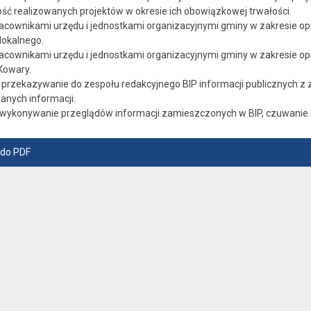
 realizowanych projektów w okresie ich obowiązkowej trwałości.
acownikami urzędu i jednostkami organizacyjnymi gminy w zakresie o
lokalnego.
acownikami urzędu i jednostkami organizacyjnymi gminy w zakresie op
Kowary.
rzekazywanie do zespołu redakcyjnego BIP informacji publicznych z 
anych informacji.
ykonywanie przeglądów informacji zamieszczonych w BIP, czuwanie n
 do PDF