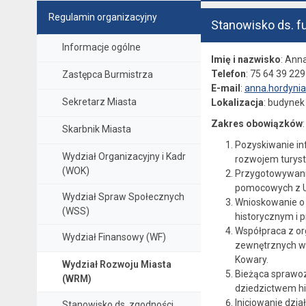
Regulamin organizacyjny
Stanowisko ds. 
Informacje ogólne
Imię i nazwisko
: Ann
Telefon
: 75 64 39 229
Zastępca Burmistrza
E-mail
:
anna.hordynia
Sekretarz Miasta
Lokalizacja
: budynek 
Zakres obowiązków
:
Skarbnik Miasta
Pozyskiwanie in
Wydział Organizacyjny i Kadr
rozwojem turyst
(WOK)
Przygotowywanie
pomocowych z Uni
Wydział Spraw Społecznych
Wnioskowanie o 
(WSS)
historycznym i 
Współpraca z or
Wydział Finansowy (WF)
zewnętrznych w 
Kowary.
Wydział Rozwoju Miasta
Bieżąca sprawoz
(WRM)
dziedzictwem hi
Inicjowanie dzi
Stanowisko ds. zgodności