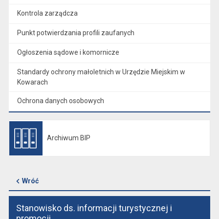
Kontrola zarządcza
Punkt potwierdzania profili zaufanych
Ogłoszenia sądowe i komornicze
Standardy ochrony małoletnich w Urzędzie Miejskim w
Kowarach
Ochrona danych osobowych
Archiwum BIP
Otwiera się w nowej karcie
Wróć
Stanowisko ds. informacji turystycznej i
promocji