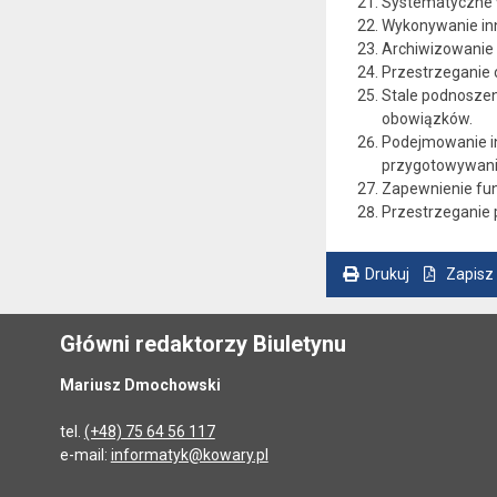
Systematyczne w
Wykonywanie in
Archiwizowanie 
Przestrzeganie 
Stale podnoszen
obowiązków.
Podejmowanie in
przygotowywanie
Zapewnienie fun
Przestrzeganie 
Drukuj
Zapisz
. Ta sama treść dostępna jest na bieżącej stronie
Główni redaktorzy Biuletynu
Mariusz Dmochowski
tel.
(+48) 75 64 56 117
e-mail:
informatyk@kowary.pl