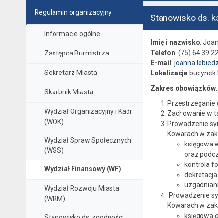
Regulamin organizacyjny
Stanowisko ds. k
Informacje ogólne
Imię i nazwisko
: Joa
Telefon
: (75) 64 39 2
Zastępca Burmistrza
E-mail
:
joanna.lebied
Sekretarz Miasta
Lokalizacja
:budynek B
Zakres obowiązków
:
Skarbnik Miasta
Przestrzeganie 
Wydział Organizacyjny i Kadr
Zachowanie w ta
(WOK)
Prowadzenie syn
Kowarach w zakr
Wydział Spraw Społecznych
księgowa 
(WSS)
oraz podc
kontrola f
Wydział Finansowy (WF)
dekretacj
uzgadniani
Wydział Rozwoju Miasta
Prowadzenie syn
(WRM)
Kowarach w zakr
księgowa 
Stanowisko ds. zgodności