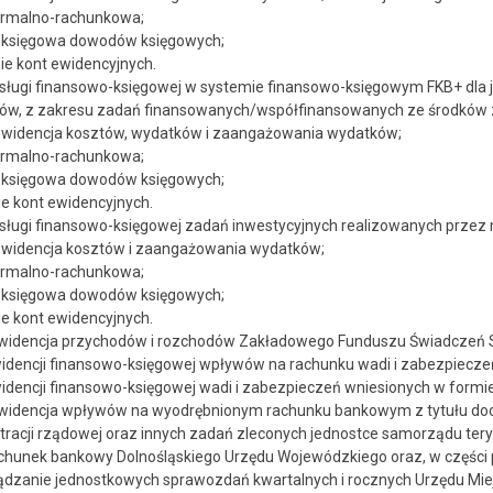
ormalno-rachunkowa;
a księgowa dowodów księgowych;
e kont ewidencyjnych.
ługi finansowo-księgowej w systemie finansowo-księgowym FKB+ dla 
ków, z zakresu zadań finansowanych/współfinansowanych ze środków 
ewidencja kosztów, wydatków i zaangażowania wydatków;
ormalno-rachunkowa;
a księgowa dowodów księgowych;
e kont ewidencyjnych.
ługi finansowo-księgowej zadań inwestycyjnych realizowanych przez 
ewidencja kosztów i zaangażowania wydatków;
ormalno-rachunkowa;
a księgowa dowodów księgowych;
e kont ewidencyjnych.
ewidencja przychodów i rozchodów Zakładowego Funduszu Świadczeń S
dencji finansowo-księgowej wpływów na rachunku wadi i zabezpiecze
dencji finansowo-księgowej wadi i zabezpieczeń wniesionych w formi
ewidencja wpływów na wyodrębnionym rachunku bankowym z tytułu doc
tracji rządowej oraz innych zadań zleconych jednostce samorządu te
hunek bankowy Dolnośląskiego Urzędu Wojewódzkiego oraz, w części p
dzanie jednostkowych sprawozdań kwartalnych i rocznych Urzędu Miejs