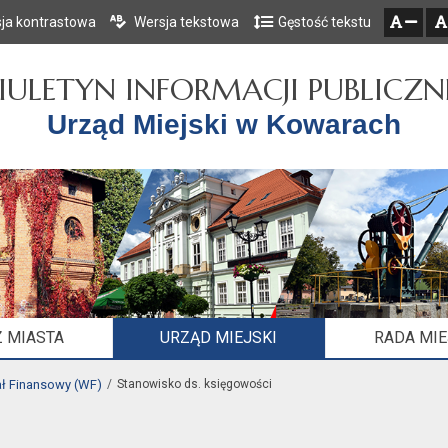
ja kontrastowa
Wersja tekstowa
Gęstość tekstu
Przejdź do głównego menu
Przejdź do mapy serwisu
Przejdź do treści
zresetuj
zmniejsz czcionkę
IULETYN INFORMACJI PUBLICZN
Urząd Miejski w Kowarach
 MIASTA
URZĄD MIEJSKI
RADA MI
ł Finansowy (WF)
Stanowisko ds. księgowości