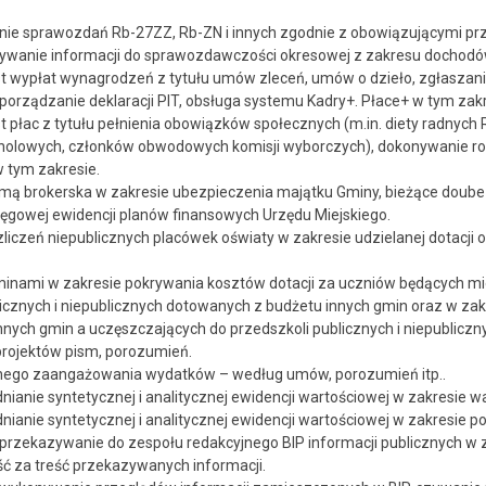
ie sprawozdań Rb-27ZZ, Rb-ZN i innych zgodnie z obowiązującymi pr
ywanie informacji do sprawozdawczości okresowej z zakresu dochodó
st wypłat wynagrodzeń z tytułu umów zleceń, umów o dzieło, zgłaszani
sporządzanie deklaracji PIT, obsługa systemu Kadry+. Płace+ w tym zakr
t płac z tytułu pełnienia obowiązków społecznych (m.in. diety radnych 
olowych, członków obwodowych komisji wyborczych), dokonywanie rozl
w tym zakresie.
rmą brokerska w zakresie ubezpieczenia majątku Gminy, bieżące doub
ęgowej ewidencji planów finansowych Urzędu Miejskiego.
liczeń niepublicznych placówek oświaty w zakresie udzielanej dotacji
inami w zakresie pokrywania kosztów dotacji za uczniów będących mi
licznych i niepublicznych dotowanych z budżetu innych gmin oraz w za
nych gmin a uczęszczających do przedszkoli publicznych i niepubliczn
rojektów pism, porozumień.
nego zaangażowania wydatków – według umów, porozumień itp..
ianie syntetycznej i analitycznej ewidencji wartościowej w zakresie wa
ianie syntetycznej i analitycznej ewidencji wartościowej w zakresie p
rzekazywanie do zespołu redakcyjnego BIP informacji publicznych w
ć za treść przekazywanych informacji.