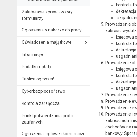
kontrola f
dekretacj
Załatwianie spraw - wzory
uzgadniani
formularzy
Prowadzenie obs
Ogłoszenia o naborze do pracy
zakresie wydat
księgowa 
Oświadczenia majątkowe
kontrola f
dekretacj
Informacje
uzgadniani
Prowadzenie obs
Podatki i opłaty
księgowa 
kontrola f
Tablica ogłoszeń
dekretacj
uzgadniani
Cyberbezpieczeństwo
Prowadzenie i 
Prowadzenie ewi
Kontrola zarządcza
Prowadzenie ewi
Prowadzenie i 
Punkt potwierdzania profili
zakresu adminis
zaufanych
dochodów na rac
bankowy. Sporzą
Ogłoszenia sądowe i komornicze