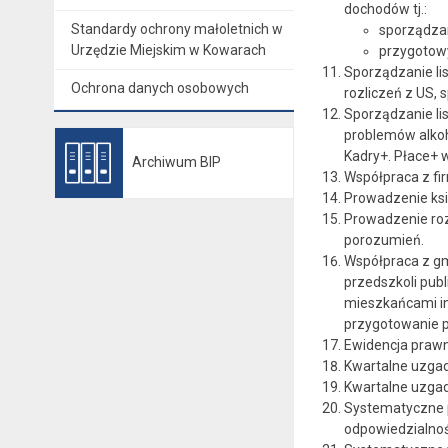
dochodów tj.:
Standardy ochrony małoletnich w
sporządzan
Urzędzie Miejskim w Kowarach
przygotow
Sporządzanie li
Ochrona danych osobowych
rozliczeń z US, 
Sporządzanie lis
problemów alkoh
Kadry+. Płace+ 
Archiwum BIP
Otwiera się w nowej karcie
Współpraca z fi
Prowadzenie ksi
Prowadzenie roz
porozumień.
Współpraca z gm
przedszkoli pub
mieszkańcami in
przygotowanie p
Ewidencja praw
Kwartalne uzgadn
Kwartalne uzgadn
Systematyczne p
odpowiedzialnoś