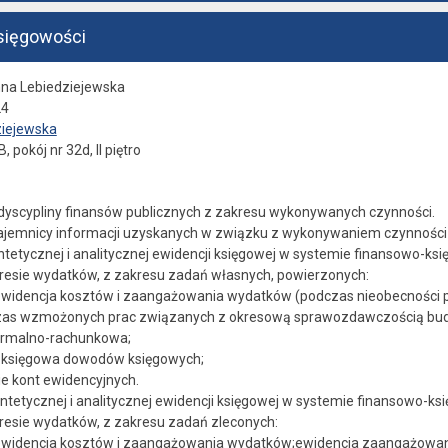
sięgowości
nna Lebiedziejewska
24
ziejewska
, pokój nr 32d, II piętro
dyscypliny finansów publicznych z zakresu wykonywanych czynności.
jemnicy informacji uzyskanych w związku z wykonywaniem czynności
tetycznej i analitycznej ewidencji księgowej w systemie finansowo-ks
esie wydatków, z zakresu zadań własnych, powierzonych:
ewidencja kosztów i zaangażowania wydatków (podczas nieobecności 
zas wzmożonych prac związanych z okresową sprawozdawczością bud
ormalno-rachunkowa;
a księgowa dowodów księgowych;
e kont ewidencyjnych.
tetycznej i analitycznej ewidencji księgowej w systemie finansowo-ks
esie wydatków, z zakresu zadań zleconych:
ewidencja kosztów i zaangażowania wydatków;ewidencja zaangażowa