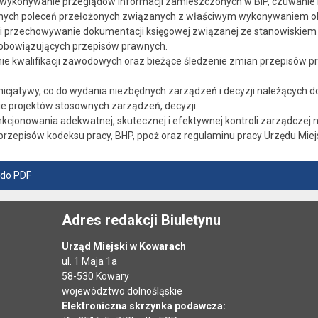
ykonywanie przeglądów informacji zamieszczonych w BIP, czuwanie n
nych poleceń przełożonych związanych z właściwym wykonywaniem o
i przechowywanie dokumentacji księgowej związanej ze stanowiskiem 
obowiązujących przepisów prawnych.
ie kwalifikacji zawodowych oraz bieżące śledzenie zmian przepisów p
icjatywy, co do wydania niezbędnych zarządzeń i decyzji należących d
 projektów stosownych zarządzeń, decyzji.
kcjonowania adekwatnej, skutecznej i efektywnej kontroli zarządczej 
przepisów kodeksu pracy, BHP, ppoż oraz regulaminu pracy Urzędu Mie
 do PDF
Adres redakcji Biuletynu
Urząd Miejski w Kowarach
ul. 1 Maja 1a
58-530 Kowary
województwo dolnośląskie
Elektroniczna skrzynka podawcza: