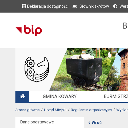
Deklaracja dostępności
Słownik skrótów
Wers
B
GMINA KOWARY
BURMISTRZ
STRONA GŁÓWNA
Strona główna
Urząd Miejski
Regulamin organizacyjny
Wydzia
Dane podstawowe
Wróć