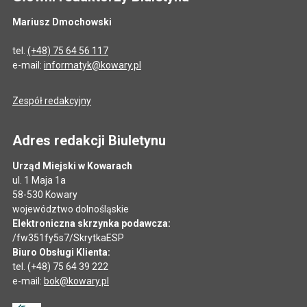
Mariusz Dmochowski
tel.
(+48) 75 64 56 117
e-mail:
informatyk@kowary.pl
Zespół redakcyjny
Adres redakcji Biuletynu
Urząd Miejski w Kowarach
ul. 1 Maja 1a
58-530 Kowary
województwo dolnośląskie
Elektroniczna skrzynka podawcza:
/fw351fy5s7/SkrytkaESP
Biuro Obsługi Klienta:
tel. (+48) 75 64 39 222
e-mail:
bok@kowary.pl