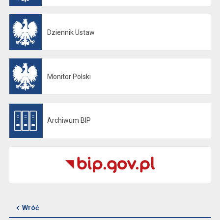
Dziennik Ustaw
Otwiera się w nowej karcie
Monitor Polski
Otwiera się w nowej karcie
Archiwum BIP
Otwiera się w nowej karcie
Wróć