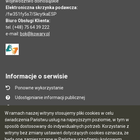
województwo dolnośląskie
Elektroniczna skrzynka podawcza:
/fw351fy5s7/SkrytkaESP
Biuro Obsługi Klienta:
tel. (+48) 75 64 39 222
e-mail:
bok@kowary.pl
Informacje o serwisie
Ponowne wykorzystanie
Udostępnianie informacji publicznej
Mapa serwisu
W ramach naszej witryny stosujemy pliki cookies w celu
Instrukcja obsługi
świadczenia Państwu usług na najwyższym poziomie, w tym w
sposób dostosowany do indywidualnych potrzeb. Korzystanie z
Statystyki oglądalności
witryny bez zmiany ustawień dotyczących cookies oznacza, że
Ostatnio dodane
będą one zamieszczane w Państwa urządzeniu końcowym.