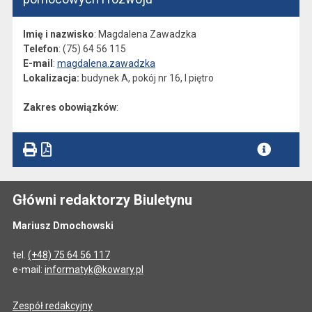
Imię i nazwisko
: Magdalena Zawadzka
Telefon
: (75) 64 56 115
E-mail
:
magdalena.zawadzka
Lokalizacja:
budynek A, pokój nr 16, I piętro
Zakres obowiązków
:
Główni redaktorzy Biuletynu
Mariusz Dmochowski
tel.
(+48) 75 64 56 117
e-mail:
informatyk@kowary.pl
Zespół redakcyjny