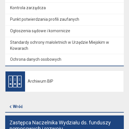
Kontrola zarządcza
Punkt potwierdzania profili zaufanych
Ogłoszenia sądowe i komornicze
Standardy ochrony małoletnich w Urzędzie Miejskim w
Kowarach
Ochrona danych osobowych
Archiwum BIP
Otwiera się w nowej karcie
Wróć
Zastępca Naczelnika Wydziału ds. funduszy
pomocowych i rozwoju