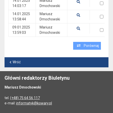
14.01.2025
Mariusz
wersja 14.01.2025 14:03:17
14:03:17
Dmochowski
Pokaż podgląd wersji z dnia 14.01.2025 14:03:17
14.01.2025
Mariusz
wersja 14.01.2025 13:58:44
13:58:44
Dmochowski
Pokaż podgląd wersji z dnia 14.01.2025 13:58:44
09.01.2025
Mariusz
wersja 09.01.2025 13:59:03
13:59:03
Dmochowski
Pokaż podgląd wersji z dnia 09.01.2025 13:59:03
Porównaj
Wróć
Główni redaktorzy Biuletynu
Mariusz Dmochowski
tel.
(+48) 75 64 56 117
e-mail:
informatyk@kowary.pl