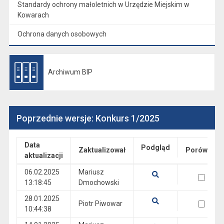
Standardy ochrony małoletnich w Urzędzie Miejskim w
Kowarach
Ochrona danych osobowych
Archiwum BIP
Otwiera się w nowej karcie
Poprzednie wersje: Konkurs 1/2025
Data
Podgląd
Zaktualizował
Porównaj
aktualizacji
Wersje
06.02.2025
Mariusz
wersja 06.02.2025 13:18:45
13:18:45
Dmochowski
Pokaż podgląd wersji z dnia 06.02.2025 13:18:45
28.01.2025
wersja 28.01.2025 10:44:38
Piotr Piwowar
10:44:38
Pokaż podgląd wersji z dnia 28.01.2025 10:44:38