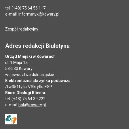
tel.
(+48) 75 64 56 117
e-mail:
informatyk@kowary.pl
Zespół redakcyjny
Adres redakcji Biuletynu
Urząd Miejski w Kowarach
ul. 1 Maja 1a
58-530 Kowary
województwo dolnośląskie
Elektroniczna skrzynka podawcza:
/fw351fy5s7/SkrytkaESP
Biuro Obsługi Klienta:
tel. (+48) 75 64 39 222
e-mail:
bok@kowary.pl