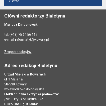
Wróć
Główni redaktorzy Biuletynu
Mariusz Dmochowski
tel.
(+48) 75 64 56 117
e-mail:
informatyk@kowary.pl
Zespół redakcyjny
Adres redakcji Biuletynu
Urząd Miejski w Kowarach
ul. 1 Maja 1a
58-530 Kowary
województwo dolnośląskie
Elektroniczna skrzynka podawcza:
/fw351fy5s7/SkrytkaESP
Biuro Obsługi Klienta: