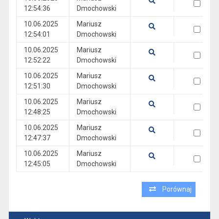
12:54:36
Dmochowski
Pokaż podgląd wersji z dnia 10.06.2025 12:54:36
10.06.2025
Mariusz
wersja 10.06.2025 12:54:01
12:54:01
Dmochowski
Pokaż podgląd wersji z dnia 10.06.2025 12:54:01
10.06.2025
Mariusz
wersja 10.06.2025 12:52:22
12:52:22
Dmochowski
Pokaż podgląd wersji z dnia 10.06.2025 12:52:22
10.06.2025
Mariusz
wersja 10.06.2025 12:51:30
12:51:30
Dmochowski
Pokaż podgląd wersji z dnia 10.06.2025 12:51:30
10.06.2025
Mariusz
wersja 10.06.2025 12:48:25
12:48:25
Dmochowski
Pokaż podgląd wersji z dnia 10.06.2025 12:48:25
10.06.2025
Mariusz
wersja 10.06.2025 12:47:37
12:47:37
Dmochowski
Pokaż podgląd wersji z dnia 10.06.2025 12:47:37
10.06.2025
Mariusz
wersja 10.06.2025 12:45:05
12:45:05
Dmochowski
Pokaż podgląd wersji z dnia 10.06.2025 12:45:05
Porównaj