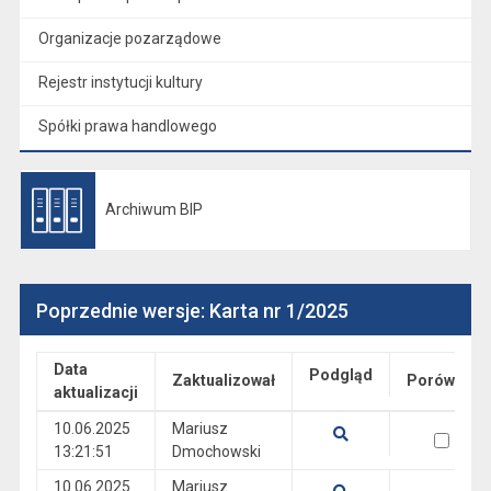
Organizacje pozarządowe
Rejestr instytucji kultury
Spółki prawa handlowego
Archiwum BIP
Otwiera się w nowej karcie
Poprzednie wersje: Karta nr 1/2025
Data
Podgląd
Zaktualizował
Porównaj
aktualizacji
Wersje
10.06.2025
Mariusz
wersja 10.06.2025 13:21:51
13:21:51
Dmochowski
Pokaż podgląd wersji z dnia 10.06.2025 13:21:51
10.06.2025
Mariusz
wersja 10.06.2025 12:54:36