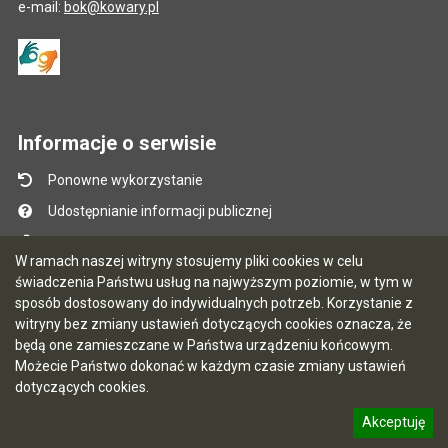
e-mail:
bok@kowary.pl
Informacje o serwisie
Ponowne wykorzystanie
Udostępnianie informacji publicznej
Mapa serwisu
W ramach naszej witryny stosujemy pliki cookies w celu
Instrukcja obsługi
świadczenia Państwu usług na najwyższym poziomie, w tym w
sposób dostosowany do indywidualnych potrzeb. Korzystanie z
Statystyki oglądalności
witryny bez zmiany ustawień dotyczących cookies oznacza, że
Ostatnio dodane
będą one zamieszczane w Państwa urządzeniu końcowym.
Możecie Państwo dokonać w każdym czasie zmiany ustawień
Ostatnia aktualizacja BIP: 06.08.2026 13:40
dotyczących cookies.
Akceptuję
5.7.0 [65]
CMS i hosting: Logonet Sp. z o.o. w Bydgoszczy
informację o polityce prywatności