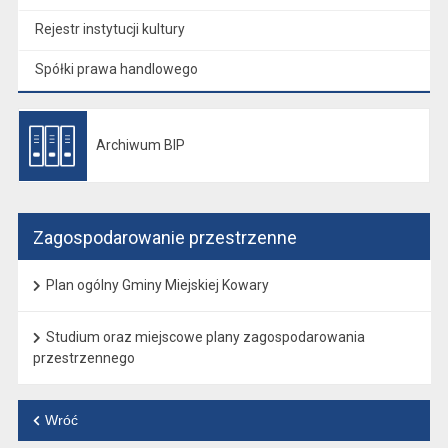
Rejestr instytucji kultury
Spółki prawa handlowego
Archiwum BIP
Otwiera się w nowej karcie
Zagospodarowanie przestrzenne
Plan ogólny Gminy Miejskiej Kowary
Studium oraz miejscowe plany zagospodarowania
przestrzennego
Wróć