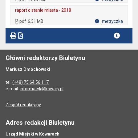
Plik w formacie
raport o stanie miasta - 2018
. Plik w formacie: pdf
. Rozmiar pliku: 6.31 MB
. Otwiera się w nowej karcie.
pdf
6.31 MB
metryczka
Plik w formacie
Główni redaktorzy Biuletynu
Mariusz Dmochowski
tel.
(+48) 75 64 56 117
e-mail:
informatyk@kowary.pl
Zespół redakcyjny
Adres redakcji Biuletynu
Urząd Miejski w Kowarach