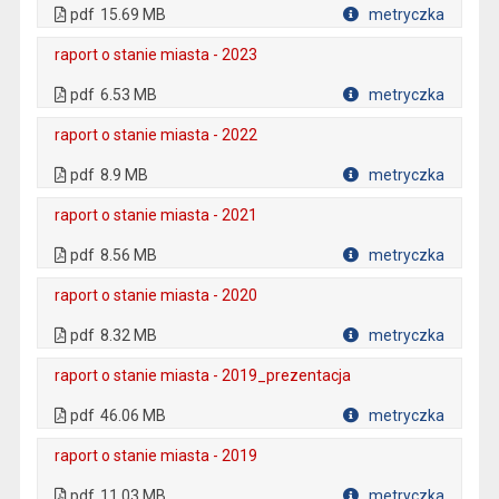
. Rozmiar pliku: 15.69 MB
. Otwiera się w nowej karcie.
pdf
15.69 MB
metryczka
Plik w formacie
raport o stanie miasta - 2023
. Plik w formacie: pdf
. Rozmiar pliku: 6.53 MB
. Otwiera się w nowej karcie.
pdf
6.53 MB
metryczka
Plik w formacie
raport o stanie miasta - 2022
. Plik w formacie: pdf
. Rozmiar pliku: 8.9 MB
. Otwiera się w nowej karcie.
pdf
8.9 MB
metryczka
Plik w formacie
raport o stanie miasta - 2021
. Plik w formacie: pdf
. Rozmiar pliku: 8.56 MB
. Otwiera się w nowej karcie.
pdf
8.56 MB
metryczka
Plik w formacie
raport o stanie miasta - 2020
. Plik w formacie: pdf
. Rozmiar pliku: 8.32 MB
. Otwiera się w nowej karcie.
pdf
8.32 MB
metryczka
Plik w formacie
raport o stanie miasta - 2019_prezentacja
. Plik w formacie: pdf
. Rozmiar pliku: 46.06 MB
. Otwiera się w nowej karcie.
pdf
46.06 MB
metryczka
Plik w formacie
raport o stanie miasta - 2019
. Plik w formacie: pdf
. Rozmiar pliku: 11.03 MB
. Otwiera się w nowej karcie.
pdf
11.03 MB
metryczka