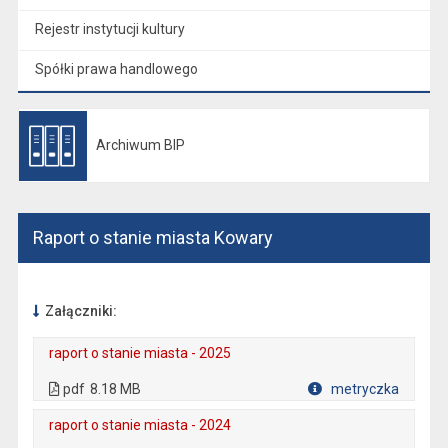
Rejestr instytucji kultury
Spółki prawa handlowego
Archiwum BIP
Otwiera się w nowej karcie
Raport o stanie miasta Kowary
Załączniki:
raport o stanie miasta - 2025
. Plik w formacie: pdf
. Rozmiar pliku: 8.18 MB
. Otwiera się w nowej karcie.
pdf
8.18 MB
metryczka
Plik w formacie
raport o stanie miasta - 2024
. Plik w formacie: pdf