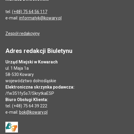
tel.
(+48) 75 64 56 117
e-mail:
informatyk@kowary.pl
Zespół redakcyjny
Adres redakcji Biuletynu
Urząd Miejski w Kowarach
ul. 1 Maja 1a
58-530 Kowary
województwo dolnośląskie
Elektroniczna skrzynka podawcza:
/fw351fy5s7/SkrytkaESP
Biuro Obsługi Klienta:
tel. (+48) 75 64 39 222
e-mail:
bok@kowary.pl