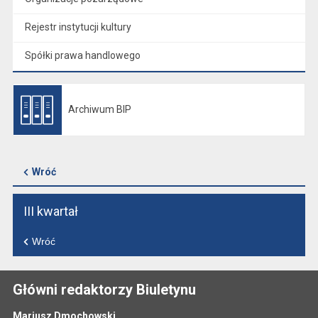
Rejestr instytucji kultury
Spółki prawa handlowego
Archiwum BIP
Otwiera się w nowej karcie
Wróć
III kwartał
Wróć
Główni redaktorzy Biuletynu
Mariusz Dmochowski