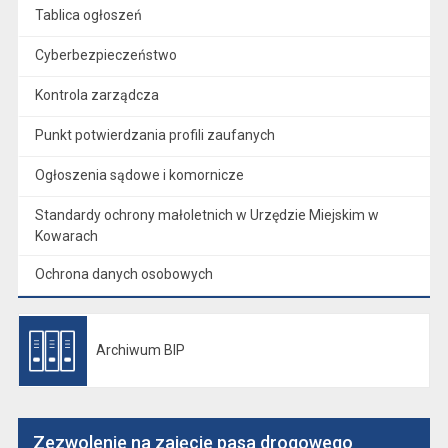
Tablica ogłoszeń
Cyberbezpieczeństwo
Kontrola zarządcza
Punkt potwierdzania profili zaufanych
Ogłoszenia sądowe i komornicze
Standardy ochrony małoletnich w Urzędzie Miejskim w
Kowarach
Ochrona danych osobowych
Archiwum BIP
Otwiera się w nowej karcie
Zezwolenie na zajęcie pasa drogowego