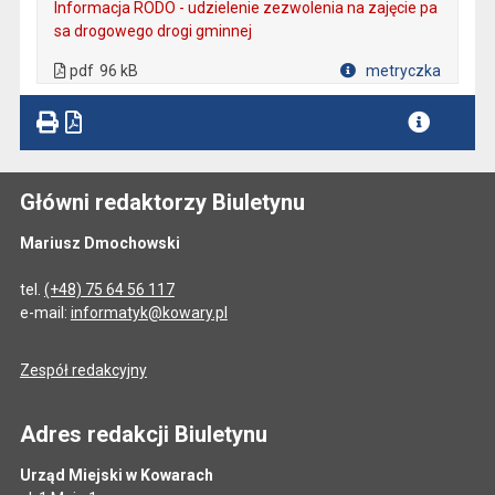
Informacja RODO - udzielenie zezwolenia na zajęcie pa
sa drogowego drogi gminnej
. Plik w formacie: pdf
. Rozmiar pliku: 96 kB
. Otwiera się w nowej karcie.
pdf
96 kB
metryczka
Plik w formacie
Główni redaktorzy Biuletynu
Mariusz Dmochowski
tel.
(+48) 75 64 56 117
e-mail:
informatyk@kowary.pl
Zespół redakcyjny
Adres redakcji Biuletynu
Urząd Miejski w Kowarach