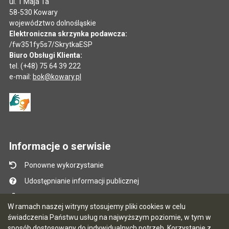
ul. 1 Maja 1a
58-530 Kowary
województwo dolnośląskie
Elektroniczna skrzynka podawcza:
/fw351fy5s7/SkrytkaESP
Biuro Obsługi Klienta:
tel. (+48) 75 64 39 222
e-mail:
bok@kowary.pl
Informacje o serwisie
Ponowne wykorzystanie
Udostępnianie informacji publicznej
Mapa serwisu
W ramach naszej witryny stosujemy pliki cookies w celu
Instrukcja obsługi
świadczenia Państwu usług na najwyższym poziomie, w tym w
sposób dostosowany do indywidualnych potrzeb. Korzystanie z
Statystyki oglądalności