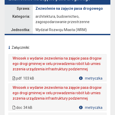
Sprawa
Sprawa:
Zezwolenie na zajęcie pasa drogowego
Kategoria:
architektura, budownictwo,
zagospodarowanie przestrzenne
Jednostka:
Wydział Rozwoju Miasta (WRM)
Załączniki:
Wniosek o wydanie zezwolenia na zajęcie pasa drogow
ego drogi gminnej w celu prowadzenia robót lub umies
zczenia urządzenia infrastruktury podziemnej
. Plik w formacie: pdf
. Rozmiar pliku: 103 kB
. Otwiera się w nowej karcie.
pdf
103 kB
metryczka
Plik w formacie
Wniosek o wydanie zezwolenia na zajęcie pasa drogow
ego drogi gminnej w celu prowadzenia robót lub umies
zczenia urządzenia infrastruktury podziemnej
. Plik w formacie: doc
. Rozmiar pliku: 34 kB
doc
34 kB
metryczka
Plik w formacie