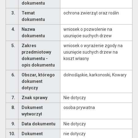
dokumentu
3.
Temat
ochrona zwierząt oraz roślin
dokumentu
4.
Nazwa
wniosek o pozwolenie na
dokumentu
usunięcie suchych drzew
5.
Zakres
wniosek o wyrażenie zgody na
przedmiotowy
usunięcie suchych drzew na
dokumentu -
koszt własny
opis dokumentu
6.
Obszar, którego
dolnośląskie, karkonoski, Kowary
dokument
dotyczy
7.
Znak sprawy
Nie dotyczy
8.
Dokument
osoba prywatna
wytworzył
9.
Data dokumentu
Nie dotyczy
10.
Dokument
nie dotyczy