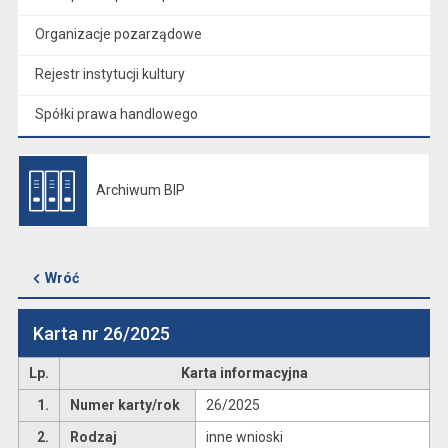
Organizacje pozarządowe
Rejestr instytucji kultury
Spółki prawa handlowego
Archiwum BIP
Otwiera się w nowej karcie
Wróć
Karta nr 26/2025
Lp.
Karta informacyjna
1.
Numer karty/rok
26/2025
2.
Rodzaj
inne wnioski