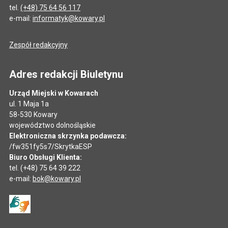
tel.
(+48) 75 64 56 117
e-mail:
informatyk@kowary.pl
Zespół redakcyjny
Adres redakcji Biuletynu
Urząd Miejski w Kowarach
ul. 1 Maja 1a
58-530 Kowary
województwo dolnośląskie
Elektroniczna skrzynka podawcza:
/fw351fy5s7/SkrytkaESP
Biuro Obsługi Klienta:
tel. (+48) 75 64 39 222
e-mail:
bok@kowary.pl