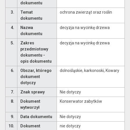
dokumentu
3.
Temat
ochrona zwierząt oraz roślin
dokumentu
4.
Nazwa
decyzja na wycinkę drzewa
dokumentu
5.
Zakres
decyzja na wycinkę drzewa
przedmiotowy
dokumentu -
opis dokumentu
6.
Obszar, którego
dolnośląskie, karkonoski, Kowary
dokument
dotyczy
7.
Znak sprawy
Nie dotyczy
8.
Dokument
Konserwator zabytków
wytworzył
9.
Data dokumentu
Nie dotyczy
10.
Dokument
nie dotyczy