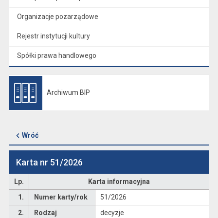
Organizacje pozarządowe
Rejestr instytucji kultury
Spółki prawa handlowego
Archiwum BIP
Otwiera się w nowej karcie
Wróć
Karta nr 51/2026
Lp.
Karta informacyjna
1.
Numer karty/rok
51/2026
2.
Rodzaj
decyzje