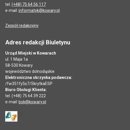
tel.
(+48) 75 64 56 117
e-mail:
informatyk@kowary.pl
Zespół redakcyjny
Adres redakcji Biuletynu
Urząd Miejski w Kowarach
ul. 1 Maja 1a
58-530 Kowary
województwo dolnośląskie
Elektroniczna skrzynka podawcza:
/fw351fy5s7/SkrytkaESP
Biuro Obsługi Klienta:
tel. (+48) 75 64 39 222
e-mail:
bok@kowary.pl