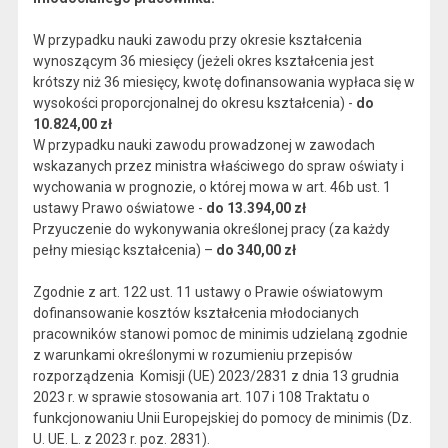
W przypadku nauki zawodu przy okresie kształcenia
wynoszącym 36 miesięcy (jeżeli okres kształcenia jest
krótszy niż 36 miesięcy, kwotę dofinansowania wypłaca się w
wysokości proporcjonalnej do okresu kształcenia) -
do
10.824,00 zł
W przypadku nauki zawodu prowadzonej w zawodach
wskazanych przez ministra właściwego do spraw oświaty i
wychowania w prognozie, o której mowa w art. 46b ust. 1
ustawy Prawo oświatowe -
do 13.394,00 zł
Przyuczenie do wykonywania określonej pracy (za każdy
pełny miesiąc kształcenia) –
do 340,00 zł
Zgodnie z art. 122 ust. 11 ustawy o Prawie oświatowym
dofinansowanie kosztów kształcenia młodocianych
pracowników stanowi pomoc de minimis udzielaną zgodnie
z warunkami określonymi w rozumieniu przepisów
rozporządzenia Komisji (UE) 2023/2831 z dnia 13 grudnia
2023 r. w sprawie stosowania art. 107 i 108 Traktatu o
funkcjonowaniu Unii Europejskiej do pomocy de minimis (Dz.
U. UE. L. z 2023 r. poz. 2831).