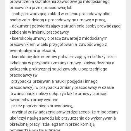
prowadzenia kształcenia zawodowego młodocianego
pracownika przez pracodawcę lub
osobę prowadzącą zakład w imieniu pracodawcy albo
osobę zatrudnioną u pracodawcy na umowę o pracę,
- dokument potwierdzający zatrudnienie osoby prowadzącej
szkolenie w imieniu pracodawcy,
- kserokopię umowy o pracę zawartej z młodocianym
pracownikiem w celu przygotowania zawodowego z
ewentualnymi aneksami,
- kserokopię dokumentów potwierdzających krótszy okres
szkolenia w przypadku zmiany umowy, zaświadczenia o
zaliczeniu praktycznej nauki zawodu u poprzedniego
pracodawcy (w
przypadku przerwania nauki i podjęcia i innego
pracodawcy), w przypadku zmiany pracodawcy w czasie
trwania nauki należy dołączyć także umowy o pracę i
świadectwa pracy wydane
przez poprzedniego pracodawcę,
- oryginał zaświadczenia potwierdzającego, że młodociany
ukończył naukę zawodu lub przyuczenie do wykonywania
określonej pracy i zdał egzamin przed komisją
potwierdzającą kwalifikacje