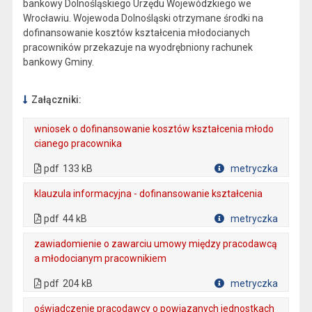
bankowy Dolnośląskiego Urzędu Wojewódzkiego we
Wrocławiu. Wojewoda Dolnośląski otrzymane środki na
dofinansowanie kosztów kształcenia młodocianych
pracowników przekazuje na wyodrębniony rachunek
bankowy Gminy.
Załączniki:
wniosek o dofinansowanie kosztów kształcenia młodo
cianego pracownika
. Plik w formacie: pdf
. Rozmiar pliku: 133 kB
. Otwiera się w nowej karcie.
pdf
133 kB
metryczka
Plik w formacie
klauzula informacyjna - dofinansowanie kształcenia
. Plik w formacie: pdf
. Rozmiar pliku: 44 kB
. Otwiera się w nowej karcie.
pdf
44 kB
metryczka
Plik w formacie
zawiadomienie o zawarciu umowy między pracodawcą
a młodocianym pracownikiem
. Plik w formacie: pdf
. Rozmiar pliku: 204 kB
. Otwiera się w nowej karcie.
pdf
204 kB
metryczka
Plik w formacie
oświadczenie pracodawcy o powiązanych jednostkach