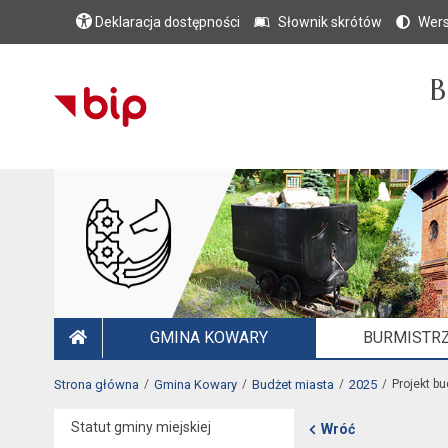
Deklaracja dostępności
Słownik skrótów
Wers
B
GMINA KOWARY
BURMISTRZ
STRONA GŁÓWNA
Strona główna
Gmina Kowary
Budżet miasta
2025
Projekt b
Statut gminy miejskiej
Wróć