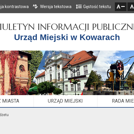
ja kontrastowa
Wersja tekstowa
Gęstość tekstu
Przejdź do głównego menu
Przejdź do mapy serwisu
Przejdź do treści
zresetuj
zmniejsz czcionkę
IULETYN INFORMACJI PUBLICZN
Urząd Miejski w Kowarach
 MIASTA
URZĄD MIEJSKI
RADA MI
udżetu