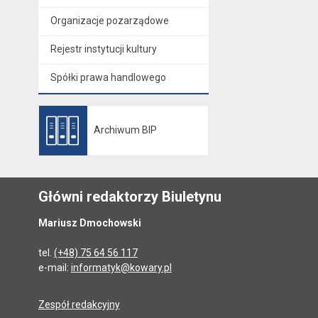
Organizacje pozarządowe
Rejestr instytucji kultury
Spółki prawa handlowego
Archiwum BIP
Otwiera się w nowej karcie
Główni redaktorzy Biuletynu
Mariusz Dmochowski
tel.
(+48) 75 64 56 117
e-mail:
informatyk@kowary.pl
Zespół redakcyjny