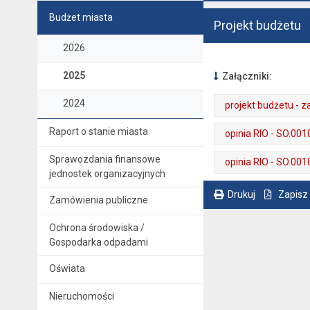
Budżet miasta
Projekt budżetu
2026
2025
Załączniki:
2024
projekt budżetu - 
. Plik w formacie: pdf
. Rozmiar pliku: 2.3 MB
. Otwiera się w nowej karcie.
Raport o stanie miasta
opinia RIO - SO.001
. Plik w formacie: pdf
. Rozmiar pliku: 91 kB
. Otwiera się w nowej karcie.
Sprawozdania finansowe
opinia RIO - SO.001
jednostek organizacyjnych
. Plik w formacie: pdf
. Rozmiar pliku: 92 kB
. Otwiera się w nowej karcie.
Drukuj
Zapisz
Zamówienia publiczne
. Ta sama treść dostępna jest na bieżącej stronie
Ochrona środowiska /
Gospodarka odpadami
Oświata
Nieruchomości