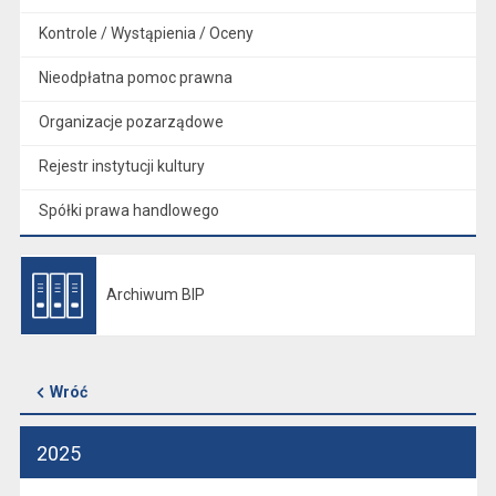
Kontrole / Wystąpienia / Oceny
Nieodpłatna pomoc prawna
Organizacje pozarządowe
Rejestr instytucji kultury
Spółki prawa handlowego
Archiwum BIP
Otwiera się w nowej karcie
Wróć
2025