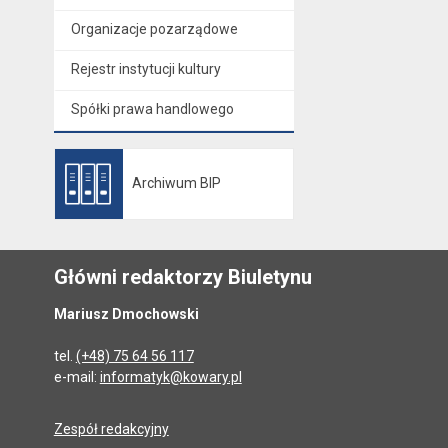
Organizacje pozarządowe
Rejestr instytucji kultury
Spółki prawa handlowego
Archiwum BIP
Otwiera się w nowej karcie
Główni redaktorzy Biuletynu
Mariusz Dmochowski
tel.
(+48) 75 64 56 117
e-mail:
informatyk@kowary.pl
Zespół redakcyjny