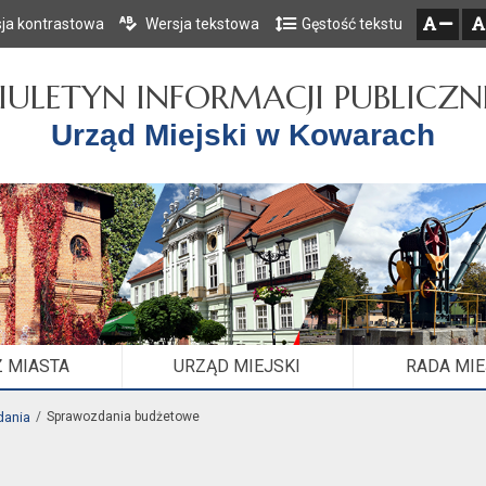
ja kontrastowa
Wersja tekstowa
Gęstość tekstu
Przejdź do głównego menu
Przejdź do mapy serwisu
Przejdź do treści
zresetuj
zmniejsz czcionkę
IULETYN INFORMACJI PUBLICZN
Urząd Miejski w Kowarach
 MIASTA
URZĄD MIEJSKI
RADA MI
ania
Sprawozdania budżetowe