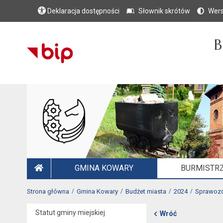
Deklaracja dostępności
Słownik skrótów
Wers
B
GMINA KOWARY
BURMISTRZ
STRONA GŁÓWNA
Strona główna
Gmina Kowary
Budżet miasta
2024
Sprawozd
Statut gminy miejskiej
Wróć