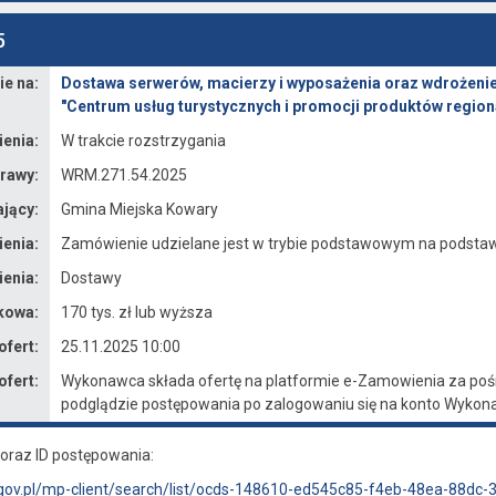
5
e na:
Dostawa serwerów, macierzy i wyposażenia oraz wdrożenie 
"Centrum usług turystycznych i promocji produktów regio
enia:
W trakcie rozstrzygania
rawy:
WRM.271.54.2025
jący:
Gmina Miejska Kowary
enia:
Zamówienie udzielane jest w trybie podstawowym na podstawie
enia:
Dostawy
kowa:
170 tys. zł lub wyższa
ofert:
25.11.2025 10:00
ofert:
Wykonawca składa ofertę na platformie e-Zamowienia za pośr
podglądzie postępowania po zalogowaniu się na konto Wykon
oraz ID postępowania:
gov.pl/mp-client/search/list/ocds-148610-ed545c85-f4eb-48ea-88dc