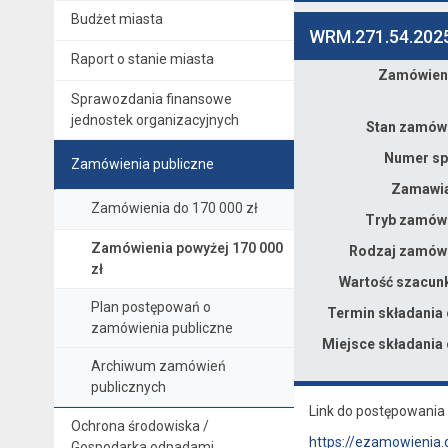
Budżet miasta
WRM.271.54.202
Raport o stanie miasta
Zamówieni
Dane zamówienia na Dostawa serwerów, macierzy i wyposażenia oraz wdrożenie zakupionego sprzętu w ramach realizacji projektu "Centrum usług turystycznych i promocji produktów regionalnych Kowary – Gmina Leśna"
Sprawozdania finansowe
jednostek organizacyjnych
Stan zamówi
Numer sp
Zamówienia publiczne
Zamawia
Zamówienia do 170 000 zł
Tryb zamówi
Zamówienia powyżej 170 000
Rodzaj zamówi
zł
Wartość szacun
Plan postępowań o
Termin składania 
zamówienia publiczne
Miejsce składania 
Archiwum zamówień
publicznych
Link do postępowania 
Ochrona środowiska /
https://ezamowienia.
Gospodarka odpadami