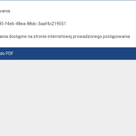
wania:
85-f4eb-48ea-88dc-3aaf4c219551
nia dostępne na stronie internetowej prowadzonego postępowania
 do PDF