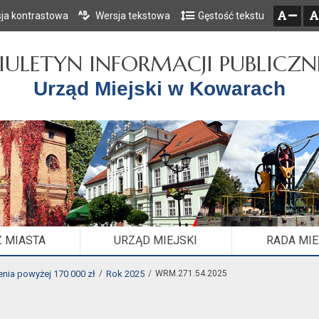
ja kontrastowa
Wersja tekstowa
Gęstość tekstu
Przejdź do głównego menu
Przejdź do mapy serwisu
Przejdź do treści
zresetuj
zmniejsz czcionkę
IULETYN INFORMACJI PUBLICZN
Urząd Miejski w Kowarach
 MIASTA
URZĄD MIEJSKI
RADA MI
nia powyżej 170 000 zł
Rok 2025
WRM.271.54.2025