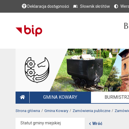
Deklaracja dostępności
Słownik skrótów
Wers
B
GMINA KOWARY
BURMISTRZ
STRONA GŁÓWNA
Strona główna
Gmina Kowary
Zamówienia publiczne
Zamówie
Statut gminy miejskiej
Wróć