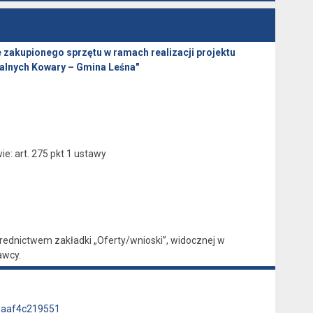
zakupionego sprzętu w ramach realizacji projektu
nalnych Kowary – Gmina Leśna"
: art. 275 pkt 1 ustawy
ednictwem zakładki „Oferty/wnioski”, widocznej w
awcy.
-3aaf4c219551