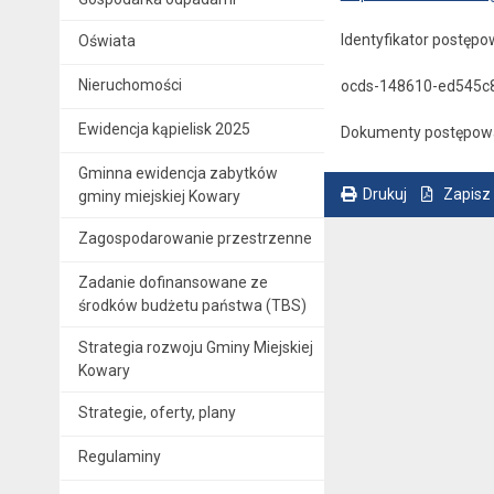
Identyfikator postępo
Oświata
Nieruchomości
ocds-148610-ed545c
Ewidencja kąpielisk 2025
Dokumenty postępowa
Gminna ewidencja zabytków
Drukuj
Zapisz
gminy miejskiej Kowary
. Ta sama treść dostępna jest na bieżącej stronie
Zagospodarowanie przestrzenne
Zadanie dofinansowane ze
środków budżetu państwa (TBS)
Strategia rozwoju Gminy Miejskiej
Kowary
Strategie, oferty, plany
Regulaminy